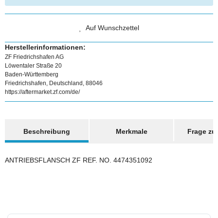
Auf Wunschzettel
Herstellerinformationen:
ZF Friedrichshafen AG
Löwentaler Straße 20
Baden-Württemberg
Friedrichshafen, Deutschland, 88046
https://aftermarket.zf.com/de/
weitere Registerkarten anzeigen
Beschreibung
Merkmale
Frage zum
ANTRIEBSFLANSCH ZF REF. NO. 4474351092