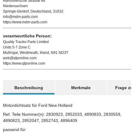
Hannoversche Strasse 48
Niedersachsen
Springe-Gestorf, Deutschland, 31832
info@mdm-parts.com
https://www.mdm-parts.com
verantwortliche Person:
Quality Tractor Parts Limited
Units 5-7 Zone C
Mullingar, Westmeath, Irland, N91 ND3T
web@qtponline.com
https://www.qtponline.com
weitere Registerkarten anzeigen
Beschreibung
Merkmale
Frage zum
Motordichtsatz für Ford New Holland
Ref. Teile Nummer(n): 2830923, 2852033, 4890833, 2830559,
4890823, 2852047, 2852743, 4896409
passend für: