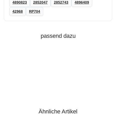
4890823
2852047
2852743
4896409
42968
RP704
passend dazu
QTP
Dichtung Einlass
Ähnliche Artikel