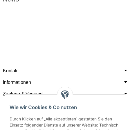
Kontakt
Informationen
16.06.2026
Zahlung & Versand
MDM Parts erhält CrefoZert 2026: Ausgezeichnete Bonität
von Creditreform
Wie wir Cookies & Co nutzen
MDM Parts wurde von Creditreform mit dem CrefoZert 2026
Durch Klicken auf „Alle akzeptieren“ gestatten Sie den
ausgezeichnet. Das Bonitätszertifikat bestätigt eine sehr gute
Einsatz folgender Dienste auf unserer Website: Technisch
wirtschaftliche Stabilität und schafft zusätzliche Sicherheit für