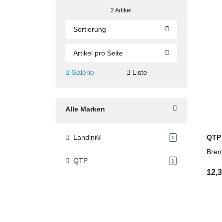
Suche über OEM-Referenzen und Vergleic
2 Artikel
Technische Beratung und schnelle Angebot
Sortierung
Artikel pro Seite
Galerie
Liste
Alle Marken
QTP
Landini®
Artikel gefunden
1
Brem
QTP
Artikel gefunden
1
12,