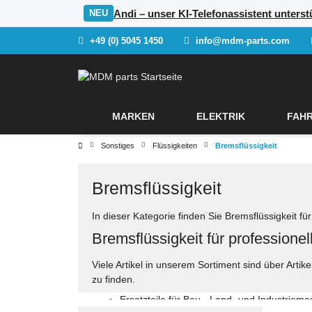
Andi – unser KI-Telefonassistent unters
NEU
+49 (0) 5045 1450
info@mdm-parts.com
MARKEN
ELEKTRIK
FAHR
Sonstiges
Flüssigkeiten
Bremsflüssigkeit
Bremsflüssigkeit
In dieser Kategorie finden Sie Bremsflüssigkeit
Bremsflüssigkeit für profession
Viele Artikel in unserem Sortiment sind über Art
zu finden.
Ersatzteile für Bau-, Land- und Industriem