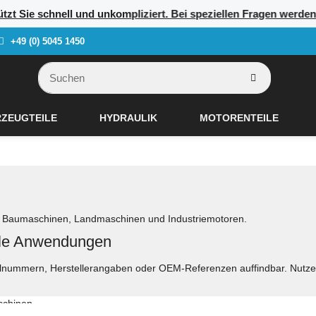
tützt Sie schnell und unkompliziert. Bei speziellen Fragen werde
+49 (0) 5045 1450
ZEUGTEILE
HYDRAULIK
MOTORENTEILE
 für Baumaschinen, Landmaschinen und Industriemotoren.
elle Anwendungen
ikelnummern, Herstellerangaben oder OEM-Referenzen auffindbar. Nutze
aschinen