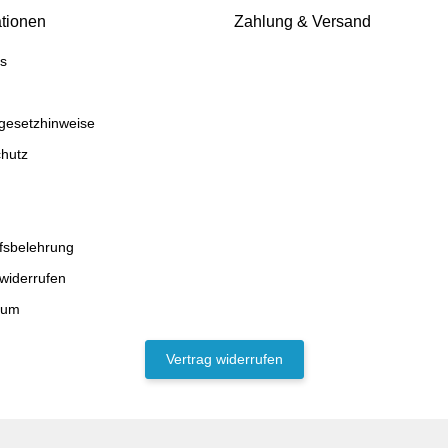
ationen
Zahlung & Versand
s
egesetzhinweise
hutz
fsbelehrung
 widerrufen
sum
Vertrag widerrufen