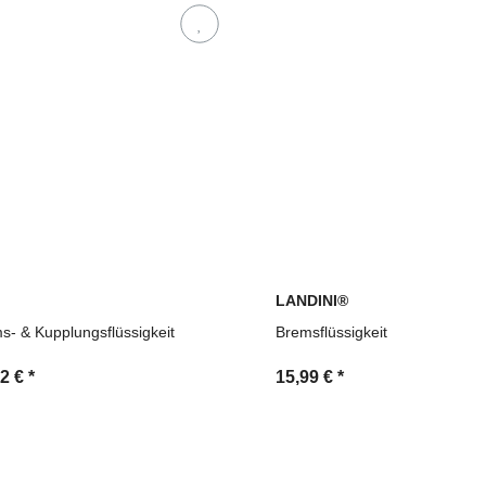
hsnummern möglich
serstellung durch MDM Parts
LANDINI®
s- & Kupplungsflüssigkeit
Bremsflüssigkeit
32 €
*
15,99 €
*