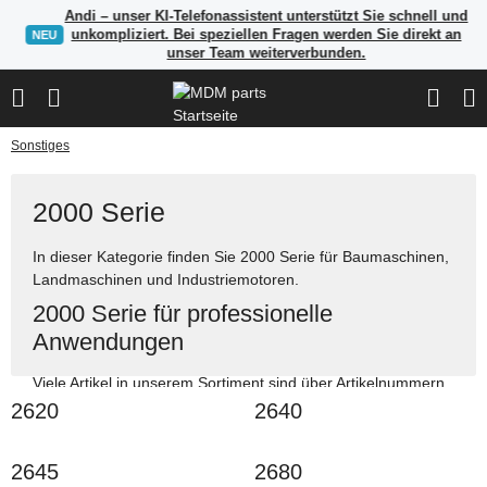
Andi – unser KI-Telefonassistent unterstützt Sie schnell und
unkompliziert. Bei speziellen Fragen werden Sie direkt an
NEU
unser Team weiterverbunden.
Sonstiges
2000 Serie
In dieser Kategorie finden Sie 2000 Serie für Baumaschinen,
Landmaschinen und Industriemotoren.
2000 Serie für professionelle
Anwendungen
Viele Artikel in unserem Sortiment sind über Artikelnummern,
Herstellerangaben oder OEM-Referenzen auffindbar. Nutzen
2620
2640
Sie die Suche, um passende Ersatzteile schnell zu finden.
Ersatzteile für Bau-, Land- und Industriemaschinen
2645
2680
Suche über OEM-Referenzen und Vergleichsnummern