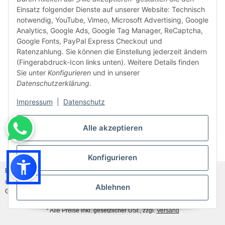
Einsatz folgender Dienste auf unserer Website: Technisch
notwendig, YouTube, Vimeo, Microsoft Advertising, Google
Analytics, Google Ads, Google Tag Manager, ReCaptcha,
Google Fonts, PayPal Express Checkout und
Ratenzahlung. Sie können die Einstellung jederzeit ändern
(Fingerabdruck-Icon links unten). Weitere Details finden
Sie unter
Konfigurieren
und in unserer
Datenschutzerklärung
.
Impressum
|
Datenschutz
Alle akzeptieren
Vertrag widerrufen
Konfigurieren
Bildnachweis:
Adobe Stock©
und
Canva©
© MDM Handelsgesellschaft mbH, Meier-Diesel-Motoren, 31832 Springe-
Ablehnen
Gestorf, Germany
Besucherzähler: 46912400
* Alle Preise inkl. gesetzlicher USt., zzgl.
Versand