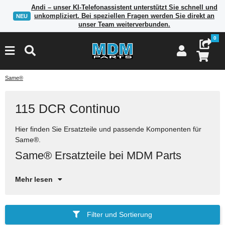
Andi – unser KI-Telefonassistent unterstützt Sie schnell und
unkompliziert. Bei speziellen Fragen werden Sie direkt an
NEU
unser Team weiterverbunden.
0
Same®
115 DCR Continuo
Hier finden Sie Ersatzteile und passende Komponenten für
Vi
Same®.
He
Si
Same® Ersatzteile bei MDM Parts
Mehr lesen
Filter und Sortierung