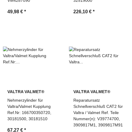
VM4287090
32519000
49,98 €
*
226,10 €
*
VALTRA VALMET®
VALTRA VALMET®
Nehmerzylinder für
Reparatursatz
Valtra/Valmet Kupplung
Schnellverschluß CAT2 für
Ref.Nr: 166700350720,
Valtra / Valmet Ref. Teile
30181500, 30181510
Nummer(n): V39774700,
3909817M1, 3909817M91
67,27 €
*