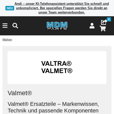
Andi – unser KI-Telefonassistent unterstützt Sie schnell und
unkompliziert. Bei speziellen Fragen werden Sie direkt an
NEU
unser Team weiterverbunden.
0
Marken
Valmet®
Valmet® Ersatzteile – Markenwissen,
In
Ma
pa
Technik und passende Komponenten
Ku