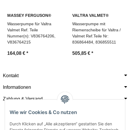
MASSEY FERGUSON®
VALTRA VALMET®
Wasserpumpe für Valtra
Wasserpumpe mit
Valmet Ref. Teile
Riemenscheibe für Valtra /
Nummer(n): V836764206,
Valmet Ref.Teile Nr:
V836764215
836864484, 836855511
164,08 €
*
505,85 €
*
Kontakt
Informationen
Zahlung & Versand
Wie wir Cookies & Co nutzen
Durch Klicken auf „Alle akzeptieren“ gestatten Sie den
Einsatz folgender Dienste auf unserer Website: Technisch