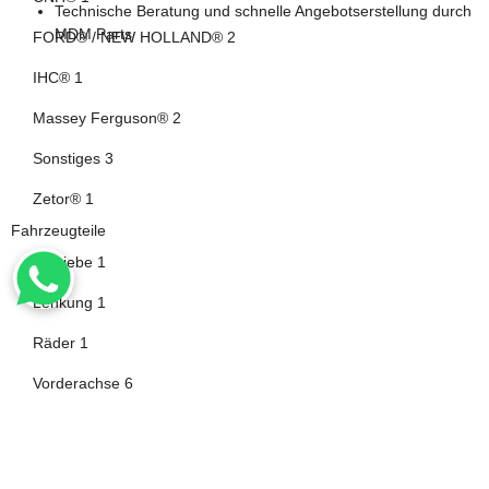
Technische Beratung und schnelle Angebotserstellung durch
MDM Parts
Artikel gefunden
FORD® / NEW HOLLAND®
2
Artikel gefunden
IHC®
1
Artikel gefunden
Massey Ferguson®
2
Artikel gefunden
Sonstiges
3
Artikel gefunden
Zetor®
1
Fahrzeugteile
Artikel gefunden
Getriebe
1
Artikel gefunden
Lenkung
1
Artikel gefunden
Räder
1
Artikel gefunden
Vorderachse
6