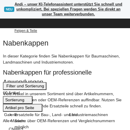
Andi – unser KI-Telefonassistent unterstützt Sie schnell und
unkompliziert. Bei speziellen Fragen werden Sie direkt an
NEU
unser Team weiterverbunden.
Felgen & Teile
Nabenkappen
In dieser Kategorie finden Sie Nabenkappen für Baumaschinen,
Landmaschinen und Industriemotoren.
Nabenkappen für professionelle
Anwendungen
Filter und Sortierung
10 Artikel
Viele Artikel in unserem Sortiment sind über Artikelnummern,
Sortierung
Herstellerangaben oder OEM-Referenzen auffindbar. Nutzen Sie
die Suche, um passende Ersatzteile schnell zu finden.
Artikel pro Seite
Galerie
Liste
Ersatzteile für Bau-, Land- und Industriemaschinen
Alle Marken
Suche über OEM-Referenzen und Vergleichsnummern
möglich
Artikel gefunden
CNH®
1