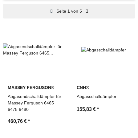
Ersatzteile für Bau-, Land- und Industriemaschinen
Seite
1
von 5
Suche über OEM-Referenzen und Vergleichsnummern
möglich
Technische Beratung und schnelle Angebotserstellung
durch MDM Parts
MASSEY FERGUSON®
CNH®
Abgasendschalldämpfer für
Abgasschalldämpfer
Massey Ferguson 6465
155,83 €
*
6475 6480
460,76 €
*