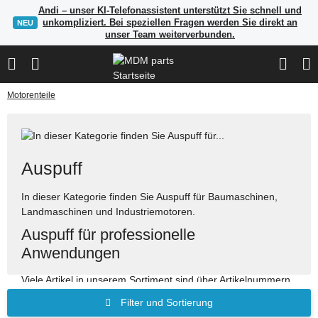
Andi – unser KI-Telefonassistent unterstützt Sie schnell und
unkompliziert. Bei speziellen Fragen werden Sie direkt an
NEU
unser Team weiterverbunden.
Motorenteile
Auspuff
In dieser Kategorie finden Sie Auspuff für Baumaschinen,
Landmaschinen und Industriemotoren.
Auspuff für professionelle
Anwendungen
Viele Artikel in unserem Sortiment sind über Artikelnummern,
Herstellerangaben oder OEM-Referenzen auffindbar. Nutzen
Filter und Sortierung
Sie die Suche, um passende Ersatzteile schnell zu finden.