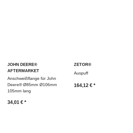
JOHN DEERE®
ZETOR®
AFTERMARKET
Auspuff
Anschweißflange für John
Deere® Ø85mm Ø106mm
164,12 €
*
105mm lang
34,01 €
*