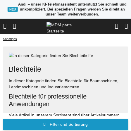
Andi – unser KI-Telefonassistent unterstützt Sie schnell und
unkompliziert. Bei speziellen Fragen werden Sie direkt an
NEU
unser Team weiterverbunden.
Sonstiges
Blechteile
In dieser Kategorie finden Sie Blechteile für Baumaschinen,
Landmaschinen und Industriemotoren.
Blechteile für professionelle
Anwendungen
Viele Artikel in unserem Sortiment sind über Artikelnummern,
Herstellerangaben oder OEM-Referenzen auffindbar. Nutzen
Filter und Sortierung
Sie die Suche, um passende Ersatzteile schnell zu finden.