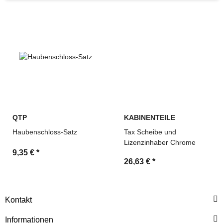
Ersatzteile für Bau-, Land- und Industriemaschinen
Suche über OEM-Referenzen und Vergleichsnummern
möglich
Technische Beratung und schnelle Angebotserstellung
durch MDM Parts
QTP
KABINENTEILE
Haubenschloss-Satz
Tax Scheibe und
Lizenzinhaber Chrome
9,35 €
*
26,63 €
*
Kontakt
Informationen