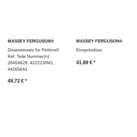
MASSEY FERGUSON®
MASSEY FERGUSON®
Düseneinsatz für Perkins®
Einspritzdüse
Ref. Teile Nummer(n):
41,89 €
*
2645A628, 4222230M1,
442656A1
49,72 €
*