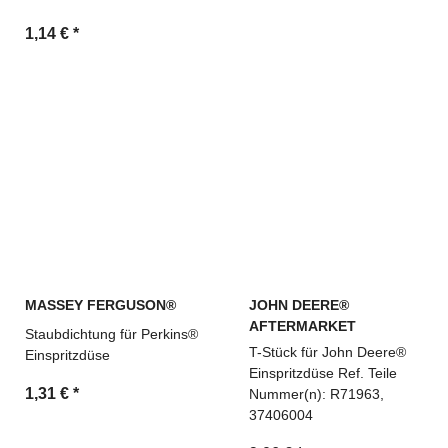
1,14 €
*
MASSEY FERGUSON®
JOHN DEERE®
AFTERMARKET
Staubdichtung für Perkins®
T-Stück für John Deere®
Einspritzdüse
Einspritzdüse Ref. Teile
1,31 €
*
Nummer(n): R71963,
37406004