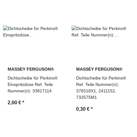
Ersatzteile für Bau-, Land- und Industriemaschinen
Suche über OEM-Referenzen und Vergleichsnummern
möglich
Technische Beratung und schnelle Angebotserstellung
durch MDM Parts
MASSEY FERGUSON®
MASSEY FERGUSON®
Dichtscheibe für Perkins®
Dichtscheibe für Perkins®
Einspritzdüse Ref. Teile
Ref. Teile Nummer(n):
Nummer(n): 33817114
376518X1, 2411152,
732575M1
2,00 €
*
0,30 €
*