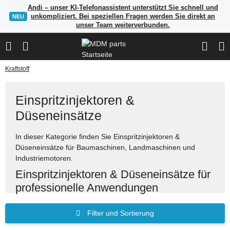
Andi – unser KI-Telefonassistent unterstützt Sie schnell und
unkompliziert. Bei speziellen Fragen werden Sie direkt an
NEU
unser Team weiterverbunden.
Kraftstoff
Einspritzinjektoren &
Düseneinsätze
In dieser Kategorie finden Sie Einspritzinjektoren &
Düseneinsätze für Baumaschinen, Landmaschinen und
Industriemotoren.
Einspritzinjektoren & Düseneinsätze für
professionelle Anwendungen
Viele Artikel in unserem Sortiment sind über Artikelnummern,
Filter und Sortierung
Herstellerangaben oder OEM-Referenzen auffindbar. Nutzen
Sie die Suche, um passende Ersatzteile schnell zu finden.