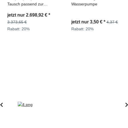
Tausch passend zur
Wasserpumpe
Hanomag® 70E Ref. Teile
jetzt nur
2.698,92 €
*
Nr: 2992672M91,
jetzt nur
3,50 €
*
2992331M91
3.373,65 €
4,37 €
Rabatt:
20%
Rabatt:
20%