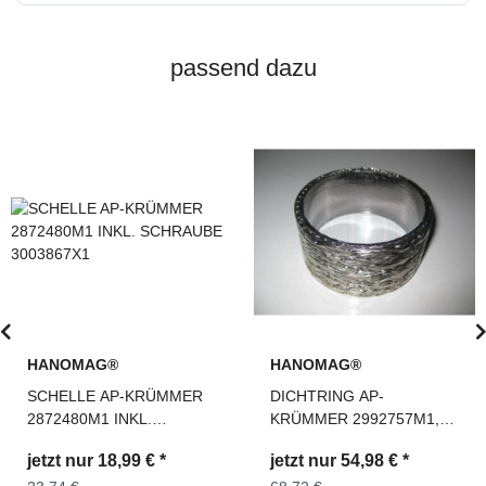
passend dazu
HANOMAG®
HANOMAG®
SCHELLE AP-KRÜMMER
DICHTRING AP-
2872480M1 INKL.
KRÜMMER 2992757M1,
SCHRAUBE 3003867X1
3090266M1, 2863563M1,
jetzt nur
18,99 €
*
jetzt nur
54,98 €
*
116921154