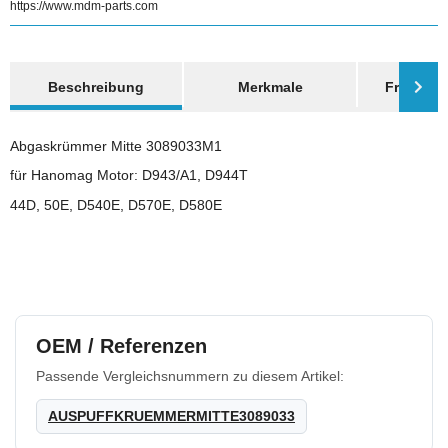
https://www.mdm-parts.com
weitere Registerkarten anzeigen
Beschreibung
Merkmale
Frage zum
Abgaskrümmer Mitte 3089033M1
für Hanomag Motor: D943/A1, D944T
44D, 50E, D540E, D570E, D580E
OEM / Referenzen
Passende Vergleichsnummern zu diesem Artikel:
AUSPUFFKRUEMMERMITTE3089033