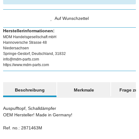
Auf Wunschzettel
Herstellerinformationen:
MDM Handelsgesellschaft mbH
Hannoversche Strasse 48
Niedersachsen
Springe-Gestorf, Deutschland, 31832
info@mdm-parts.com
https://www.mdm-parts.com
weitere Registerkarten anzeigen
Beschreibung
Merkmale
Frage zum
Auspufftopf, Schalldämpfer
OEM Hersteller! Made in Germany!
Ref. no.: 2871463M