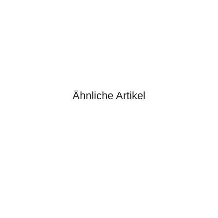
HANOMAG®
STIFTSCHRAUBE
Ähnliche Artikel
1443735X1
jetzt nur
2,00 €
*
2,50 €
Rabatt:
20%