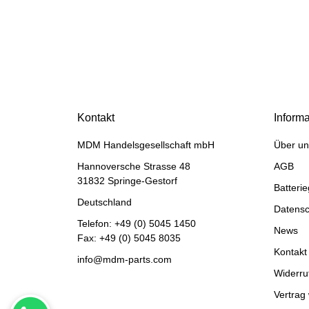
HANOMAG®
Keramik Ring für
Wasserpumpe
Kontakt
Inform
jetzt nur
3,50 €
*
4,37 €
MDM Handelsgesellschaft mbH
Über un
Rabatt:
20%
Hannoversche Strasse 48
AGB
31832 Springe-Gestorf
Batteri
Deutschland
Datensc
Telefon:
+49 (0) 5045 1450
News
Fax: +49 (0) 5045 8035
Kontakt
info@mdm-parts.com
Widerru
Vertrag