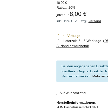
10,00 €
Rabatt:
20%
8,00 €
jetzt nur
inkl. 19% USt. , zzgl.
Versand
auf Anfrage
Lieferzeit:
3 - 5 Werktage
(DE
Ausland abweichend)
Bei den angegebenen Ersatztei
Identteile. Original Ersatztei
Vergleichszwecken.
Mehr anz
Auf Wunschzettel
Herstellerinformationen:
MDM Handelsgesellschaft mbH