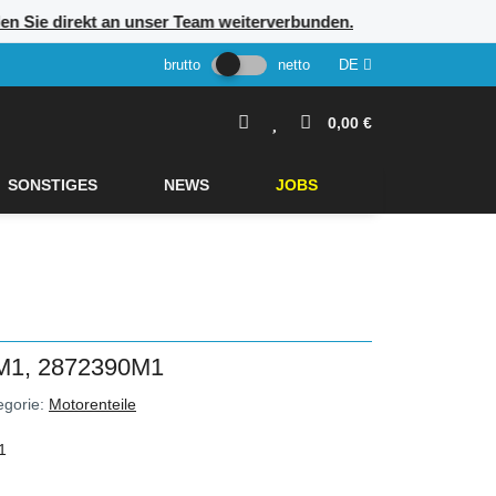
rden Sie direkt an unser Team weiterverbunden.
brutto
netto
DE
0,00 €
SONSTIGES
NEWS
JOBS
1, 2872390M1
egorie:
Motorenteile
1