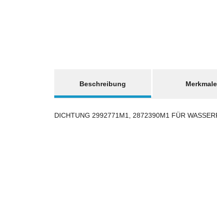
weitere Registerkarten anzeigen
Beschreibung
Merkmale
DICHTUNG 2992771M1, 2872390M1 FÜR WASSERPU