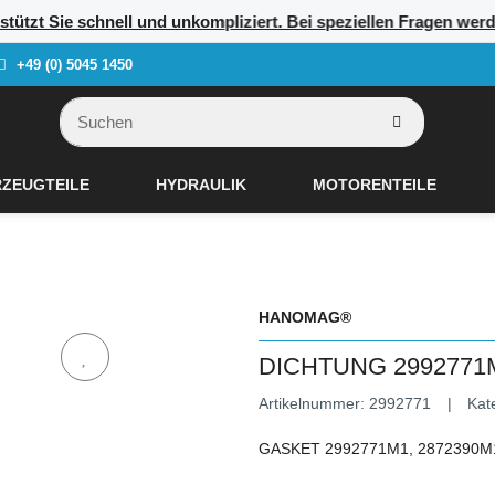
erstützt Sie schnell und unkompliziert. Bei speziellen Fragen we
+49 (0) 5045 1450
ZEUGTEILE
HYDRAULIK
MOTORENTEILE
HANOMAG®
DICHTUNG 2992771M
Artikelnummer:
2992771
Kat
GASKET 2992771M1, 2872390M