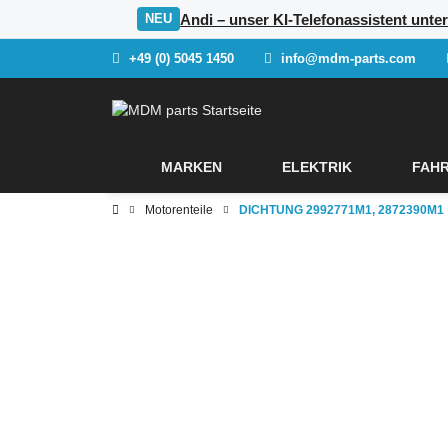
Andi – unser KI-Telefonassistent unt
NEU
+49 (0) 5045 1450
info@mdm-parts.com
MARKEN
ELEKTRIK
FAHR
Motorenteile
DICHTUNG 2992771M1, 2872390M1