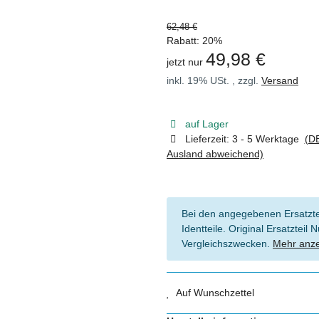
62,48 €
Rabatt:
20%
49,98 €
jetzt nur
inkl. 19% USt. , zzgl.
Versand
auf Lager
Lieferzeit:
3 - 5 Werktage
(DE
Ausland abweichend)
Bei den angegebenen Ersatztei
Identteile. Original Ersatztei
Vergleichszwecken.
Mehr anz
Auf Wunschzettel