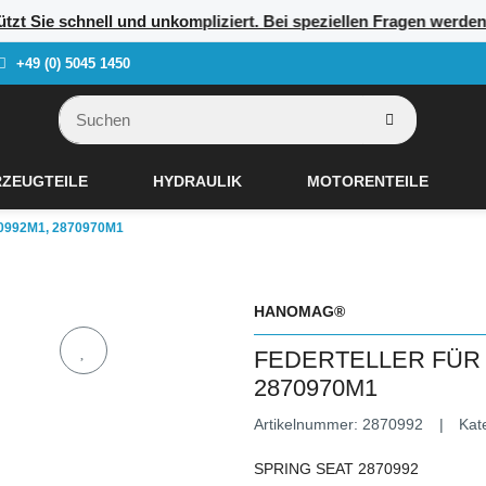
tützt Sie schnell und unkompliziert. Bei speziellen Fragen werd
+49 (0) 5045 1450
ZEUGTEILE
HYDRAULIK
MOTORENTEILE
992M1, 2870970M1
HANOMAG®
FEDERTELLER FÜR
2870970M1
Artikelnummer:
2870992
Kat
SPRING SEAT 2870992