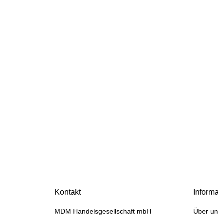
HANOMAG®
UEBERDRUCK VENTIL
MOTORÖL 3093426M91,
Kontakt
Inform
2871743M91, 194933700
jetzt nur
47,60 €
*
MDM Handelsgesellschaft mbH
Über un
59,50 €