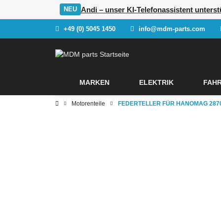
Andi – unser KI-Telefonassistent unters
NEU
+49 (0) 5045 1450
info@mdm-parts.com
MARKEN
ELEKTRIK
FAHR
Motorenteile
FEDERTELLER FÜR HANOMAG 2870