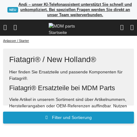
Andi – unser KI-Telefonassistent unterstützt Sie schnell und
unkompliziert. Bei speziellen Fragen werden Sie direkt an
NEU
unser Team weiterverbunden.
Anlasser / Starter
Fiatagri® / New Holland®
Hier finden Sie Ersatzteile und passende Komponenten für
Fiatagri®.
Fiatagri® Ersatzteile bei MDM Parts
Viele Artikel in unserem Sortiment sind über Artikelnummern,
Herstellerangaben oder OEM-Referenzen auffindbar. Nutzen
Sie die Suche, um passende Ersatzteile schnell zu finden.
Filter und Sortierung
Ersatzteile für Bau-, Land- und Industriemaschinen
Suche über OEM-Referenzen und Vergleichsnummern
möglich