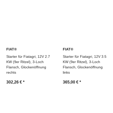
Technische Beratung und schnelle Angebotserstellung
durch MDM Parts
FIAT®
FIAT®
Starter für Fiatagri, 12V 2.7
Starter für Fiatagri, 12V 3.5
KW (9er Ritzel), 3-Loch
KW (9er Ritzel), 3-Loch
Flansch, Glockenöffnung
Flansch, Glockenöffnung
rechts
links
302,26 €
*
365,00 €
*