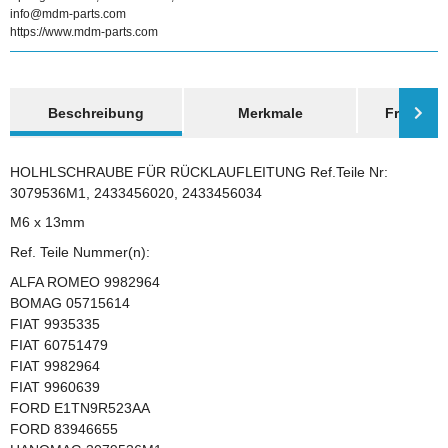
info@mdm-parts.com
https://www.mdm-parts.com
weitere Registerkarten anzeigen
Beschreibung
Merkmale
Frage zum
HOLHLSCHRAUBE FÜR RÜCKLAUFLEITUNG Ref.Teile Nr:
3079536M1, 2433456020, 2433456034
M6 x 13mm
Ref. Teile Nummer(n):
ALFA ROMEO 9982964
BOMAG 05715614
FIAT 9935335
FIAT 60751479
FIAT 9982964
FIAT 9960639
FORD E1TN9R523AA
FORD 83946655