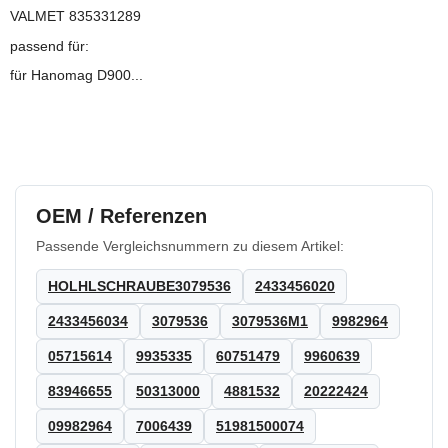
VALMET 835331289
passend für:
für Hanomag D900...
OEM / Referenzen
Passende Vergleichsnummern zu diesem Artikel:
HOLHLSCHRAUBE3079536
2433456020
2433456034
3079536
3079536M1
9982964
05715614
9935335
60751479
9960639
83946655
50313000
4881532
20222424
09982964
7006439
51981500074