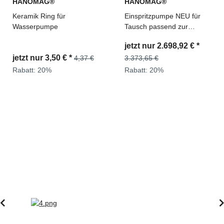
HANOMAG®
HANOMAG®
Keramik Ring für
Einspritzpumpe NEU für
Wasserpumpe
Tausch passend zur
Hanomag® 70E Ref. Teile
jetzt nur
2.698,92 €
*
Nr: 2992672M91,
jetzt nur
3,50 €
*
4,37 €
2992331M91
3.373,65 €
Rabatt:
20%
Rabatt:
20%