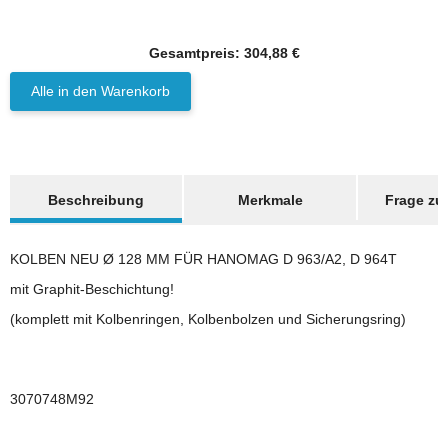
HANOMAG®
Gesamtpreis:
304,88 €
1x
KOLBEN NEU Ø 128
MM INKL.
Alle in den Warenkorb
KOLBENRINGE FÜR
auf Lager
HANOMAG D 963/A2, D
964T, 3070748M92
Preis auf Anfrage
(BESTELLE 3070748K)
weitere Registerkarten anzeigen
Beschreibung
Merkmale
Frage zum
KOLBEN NEU Ø 128 MM FÜR HANOMAG D 963/A2, D 964T
mit Graphit-Beschichtung!
(komplett mit Kolbenringen, Kolbenbolzen und Sicherungsring)
HANOMAG®
3070748M92
1x