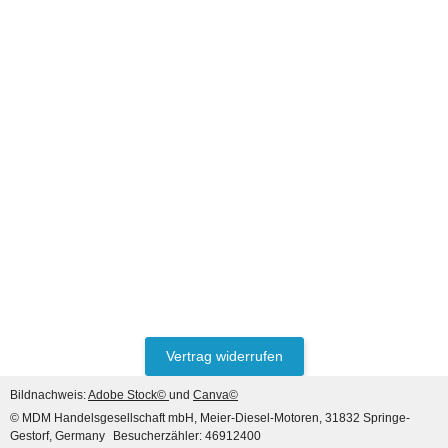
HANOMAG®
EINLASSVENTIL +
AUSLASSVENTIL SATZ
2871004M1 + 3090234M1
jetzt nur
47,60 €
*
59,50 €
Vertrag widerrufen
Rabatt:
20%
Bildnachweis:
Adobe Stock©
und
Canva©
© MDM Handelsgesellschaft mbH, Meier-Diesel-Motoren, 31832 Springe-
Gestorf, Germany
Besucherzähler: 46912400