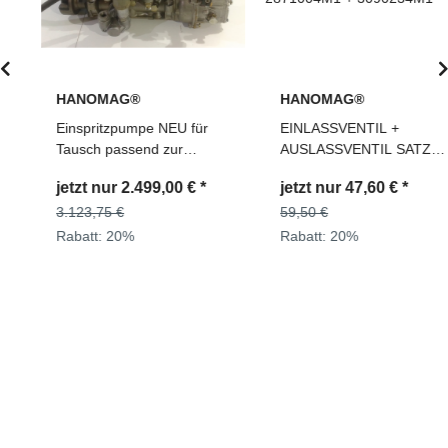
HANOMAG®
HANOMAG®
Einspritzpumpe NEU für
EINLASSVENTIL +
Tausch passend zur
AUSLASSVENTIL SATZ
Hanomag® 60E 680E Ref.
2871004M1 + 3090234M1
jetzt nur
2.499,00 €
*
jetzt nur
47,60 €
*
Teile Nr: 2992587M91,
0400676190
3.123,75 €
59,50 €
Rabatt:
20%
Rabatt:
20%