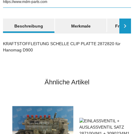
https://www.mdm-parts.com
weitere Registerkarten anzeigen
Beschreibung
Merkmale
Frage zum
KRAFTSTOFFLEITUNG SCHELLE CLIP PLATTE 2872820 für
Hanomag D900
Ähnliche Artikel