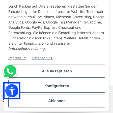
Durch Klicken auf „Alle akzeptieren“ gestatten Sie den
Einsatz folgender Dienste auf unserer Website: Technisch
notwendig, YouTube, Vimeo, Microsoft Advertising, Google
Analytics, Google Ads, Google Tag Manager, ReCaptcha,
Google Fonts, PayPal Express Checkout und
Ratenzahlung. Sie können die Einstellung jederzeit ändern
(Fingerabdruck-Icon links unten). Weitere Details finden
Sie unter
Konfigurieren
und in unserer
Datenschutzerklärung
.
Impressum
|
Datenschutz
Alle akzeptieren
Vertrag widerrufen
Konfigurieren
Bildnachweis:
Adobe Stock©
und
Canva©
© MDM Handelsgesellschaft mbH, Meier-Diesel-Motoren, 31832 Springe-
Ablehnen
Gestorf, Germany
Besucherzähler: 46957935
* Alle Preise inkl. gesetzlicher USt., zzgl.
Versand