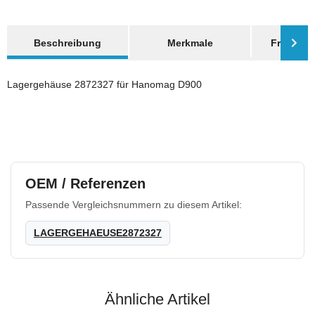
weitere Registerkarten anzeigen
Beschreibung
Merkmale
Frage zum
Lagergehäuse 2872327 für Hanomag D900
OEM / Referenzen
Passende Vergleichsnummern zu diesem Artikel:
LAGERGEHAEUSE2872327
Ähnliche Artikel