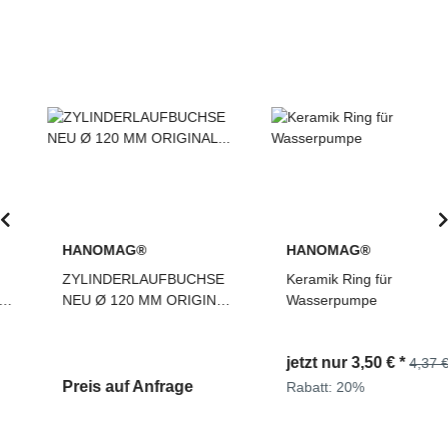
HANOMAG®
HANOMAG®
ZYLINDERLAUFBUCHSE
Keramik Ring für
NEU Ø 120 MM ORIGINAL
Wasserpumpe
HANOMAG® D942, D962
D 942, D 962, 3076987M1
jetzt nur
3,50 €
*
4,37 €
Preis auf Anfrage
Rabatt:
20%