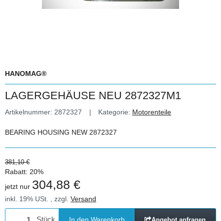
HANOMAG®
LAGERGEHÄUSE NEU 2872327M1
Artikelnummer:
2872327
Kategorie:
Motorenteile
BEARING HOUSING NEW 2872327
381,10 €
Rabatt:
20%
304,88 €
jetzt nur
inkl. 19% USt. , zzgl.
Versand
Stück
In den Warenkorb
Angebot anfragen