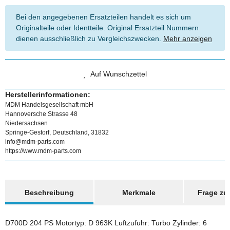
Bei den angegebenen Ersatzteilen handelt es sich um
Originalteile oder Identteile. Original Ersatzteil Nummern
dienen ausschließlich zu Vergleichszwecken.
Mehr anzeigen
Auf Wunschzettel
Herstellerinformationen:
MDM Handelsgesellschaft mbH
Hannoversche Strasse 48
Niedersachsen
Springe-Gestorf, Deutschland, 31832
info@mdm-parts.com
https://www.mdm-parts.com
weitere Registerkarten anzeigen
Beschreibung
Merkmale
Frage zum
D700D 204 PS Motortyp: D 963K Luftzufuhr: Turbo Zylinder: 6