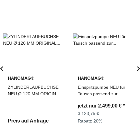
HANOMAG®
HANOMAG®
CHSE
Einspritzpumpe NEU für
UEBERDRUCK VEN
IGINAL
Tausch passend zur
MOTORÖL 309342
 D962
Hanomag® 60E 680E Ref.
2871743M91, 1949
jetzt nur
2.499,00 €
*
jetzt nur
47,60 €
6987M1
Teile Nr: 2992587M91,
0400676190
3.123,75 €
59,50 €
e
Rabatt:
20%
Rabatt:
20%