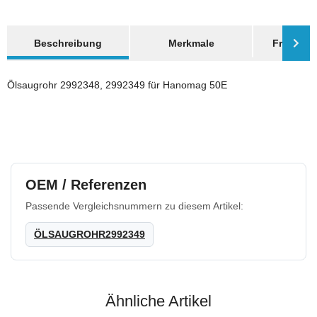
weitere Registerkarten anzeigen
Beschreibung
Merkmale
Frage zum
Ölsaugrohr 2992348, 2992349 für Hanomag 50E
OEM / Referenzen
Passende Vergleichsnummern zu diesem Artikel:
ÖLSAUGROHR2992349
Ähnliche Artikel