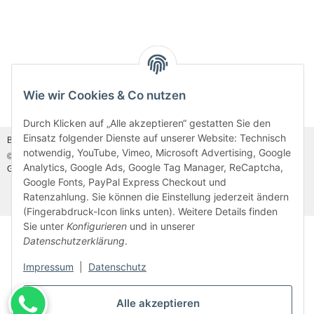
Wie wir Cookies & Co nutzen
Vertrag widerrufen
Durch Klicken auf „Alle akzeptieren“ gestatten Sie den
Einsatz folgender Dienste auf unserer Website: Technisch
Bildnachweis:
Adobe Stock©
und
Canva©
notwendig, YouTube, Vimeo, Microsoft Advertising, Google
© MDM Handelsgesellschaft mbH, Meier-Diesel-Motoren, 31832 Springe-
Analytics, Google Ads, Google Tag Manager, ReCaptcha,
Gestorf, Germany
Besucherzähler: 46912400
Google Fonts, PayPal Express Checkout und
* Alle Preise inkl. gesetzlicher USt., zzgl.
Versand
Ratenzahlung. Sie können die Einstellung jederzeit ändern
(Fingerabdruck-Icon links unten). Weitere Details finden
Sie unter
Konfigurieren
und in unserer
Datenschutzerklärung
.
Impressum
|
Datenschutz
Alle akzeptieren