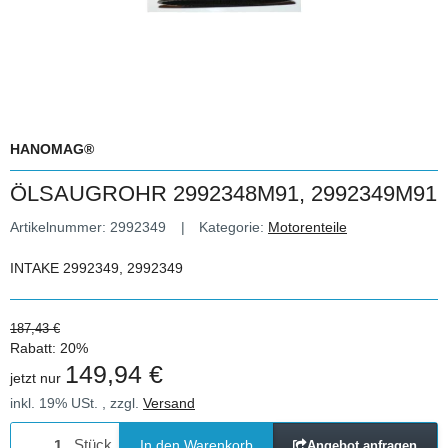
HANOMAG®
ÖLSAUGROHR 2992348M91, 2992349M91
Artikelnummer:
2992349
Kategorie:
Motorenteile
INTAKE 2992349, 2992349
187,43 €
Rabatt:
20%
149,94 €
jetzt nur
inkl. 19% USt. , zzgl.
Versand
Stück
In den Warenkorb
Angebot anfragen