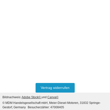
HANOMAG®
UEBERDRUCK VENTIL
MOTORÖL 3093426M91,
2871743M91, 194933700
jetzt nur
47,60 €
*
59,50 €
Vertrag widerrufen
Rabatt:
20%
Bildnachweis:
Adobe Stock©
und
Canva©
© MDM Handelsgesellschaft mbH, Meier-Diesel-Motoren, 31832 Springe-
Gestorf, Germany
Besucherzähler: 47008405