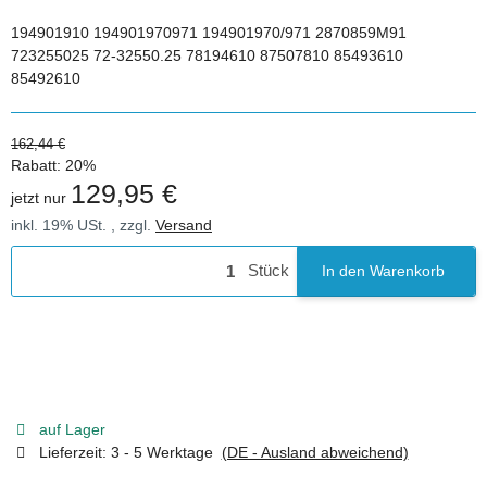
194901910 194901970971 194901970/971 2870859M91
723255025 72-32550.25 78194610 87507810 85493610
85492610
162,44 €
Rabatt:
20%
129,95 €
jetzt nur
inkl. 19% USt. , zzgl.
Versand
Stück
In den Warenkorb
auf Lager
Lieferzeit:
3 - 5 Werktage
(DE - Ausland abweichend)