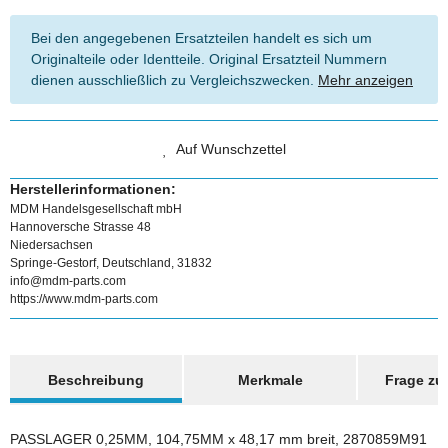
Bei den angegebenen Ersatzteilen handelt es sich um
Originalteile oder Identteile. Original Ersatzteil Nummern
dienen ausschließlich zu Vergleichszwecken.
Mehr anzeigen
Auf Wunschzettel
Herstellerinformationen:
MDM Handelsgesellschaft mbH
Hannoversche Strasse 48
Niedersachsen
Springe-Gestorf, Deutschland, 31832
info@mdm-parts.com
https://www.mdm-parts.com
weitere Registerkarten anzeigen
Beschreibung
Merkmale
Frage zum
PASSLAGER 0,25MM, 104,75MM x 48,17 mm breit, 2870859M91