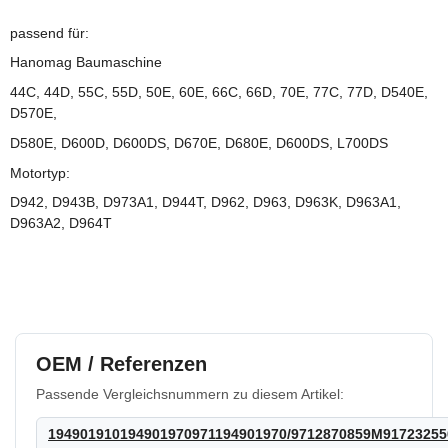
passend für:
Hanomag Baumaschine
44C, 44D, 55C, 55D, 50E, 60E, 66C, 66D, 70E, 77C, 77D, D540E,
D570E,
D580E, D600D, D600DS, D670E, D680E, D600DS, L700DS
Motortyp:
D942, D943B, D973A1, D944T, D962, D963, D963K, D963A1,
D963A2, D964T
OEM / Referenzen
Passende Vergleichsnummern zu diesem Artikel:
194901910194901970971194901970/9712870859M91723255