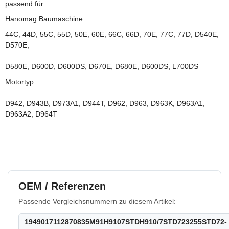
passend für:
Hanomag Baumaschine
44C, 44D, 55C, 55D, 50E, 60E, 66C, 66D, 70E, 77C, 77D, D540E,
D570E,
D580E, D600D, D600DS, D670E, D680E, D600DS, L700DS
Motortyp
D942, D943B, D973A1, D944T, D962, D963, D963K, D963A1,
D963A2, D964T
OEM / Referenzen
Passende Vergleichsnummern zu diesem Artikel:
1949017112870835M91H9107STDH910/7STD723255STD72-