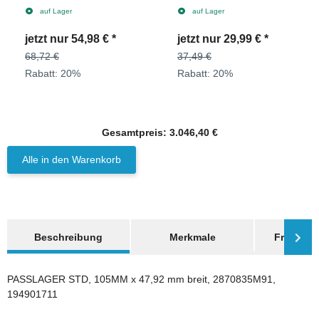
D900 2870836M91
D900 2871193M91
auf Lager
auf Lager
jetzt nur
54,98 €
*
jetzt nur
29,99 €
*
68,72 €
37,49 €
Rabatt:
20%
Rabatt:
20%
Gesamtpreis:
3.046,40 €
Alle in den Warenkorb
weitere Registerkarten anzeigen
Beschreibung
Merkmale
Frage zum
PASSLAGER STD, 105MM x 47,92 mm breit, 2870835M91,
194901711