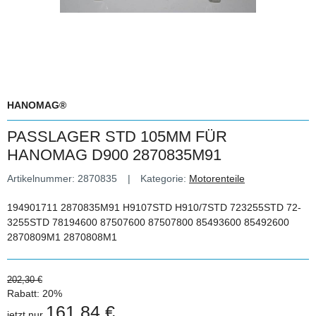
HANOMAG®
PASSLAGER STD 105MM FÜR
HANOMAG D900 2870835M91
Artikelnummer:
2870835
Kategorie:
Motorenteile
194901711 2870835M91 H9107STD H910/7STD 723255STD 72-
3255STD 78194600 87507600 87507800 85493600 85492600
2870809M1 2870808M1
202,30 €
Rabatt:
20%
161,84 €
jetzt nur