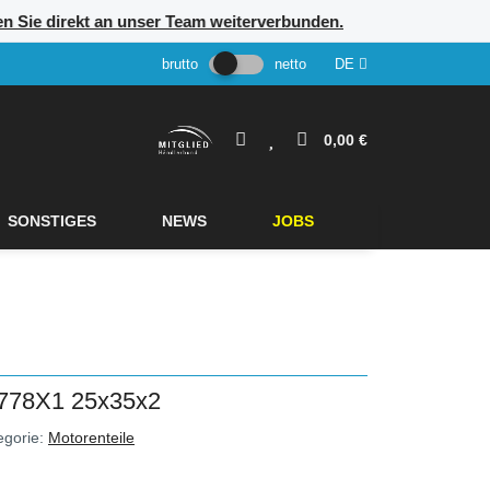
rden Sie direkt an unser Team weiterverbunden.
brutto
netto
DE
0,00 €
SONSTIGES
NEWS
JOBS
78X1 25x35x2
egorie:
Motorenteile