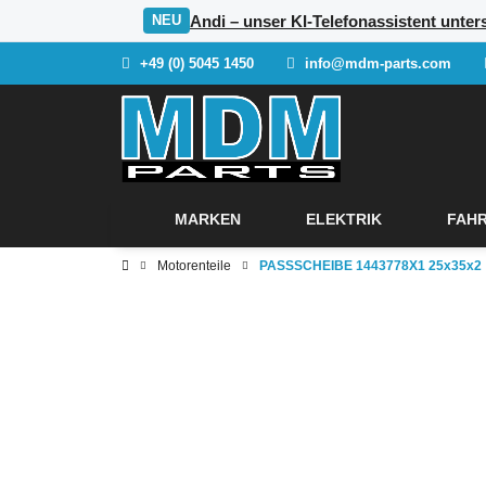
Andi – unser KI-Telefonassistent unte
NEU
+49 (0) 5045 1450
info@mdm-parts.com
MARKEN
ELEKTRIK
FAHR
Motorenteile
PASSSCHEIBE 1443778X1 25x35x2