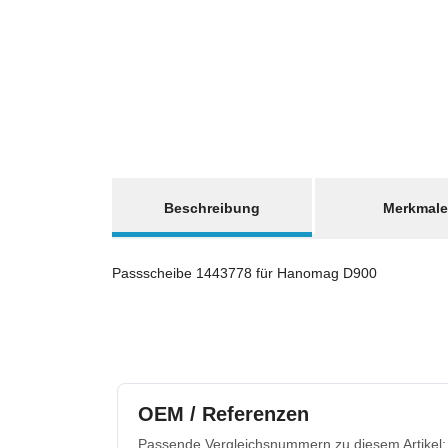
weitere Registerkarten anzeigen
Beschreibung
Merkmale
Passscheibe 1443778 für Hanomag D900
OEM / Referenzen
Passende Vergleichsnummern zu diesem Artikel: