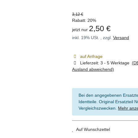
3,12 €
Rabatt:
20%
2,50 €
jetzt nur
inkl. 19% USt. , zzgl.
Versand
auf Anfrage
Lieferzeit:
3 - 5 Werktage
(DE
Ausland abweichend)
Bei den angegebenen Ersatztei
Identteile. Original Ersatztei
Vergleichszwecken.
Mehr anz
Auf Wunschzettel