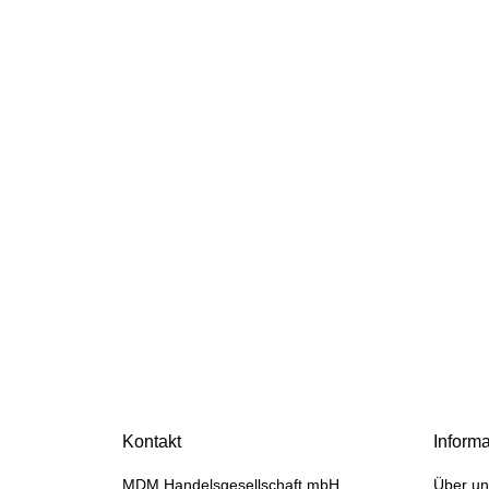
HANOMAG®
EINLASSVENTIL +
AUSLASSVENTIL SATZ
Kontakt
Inform
2871004M1 + 3090234M1
jetzt nur
47,60 €
*
MDM Handelsgesellschaft mbH
Über un
59,50 €