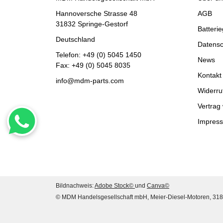
Rabatt:
20%
Hannoversche Strasse 48
AGB
31832 Springe-Gestorf
Batteri
Deutschland
Datensc
Telefon:
+49 (0) 5045 1450
News
Fax: +49 (0) 5045 8035
Kontakt
info@mdm-parts.com
Widerru
Vertrag
Impres
HANOMAG®
UEBERDRUCK VENTIL
MOTORÖL 3093426M91,
2871743M91, 194933700
jetzt nur
47,60 €
*
Bildnachweis:
Adobe Stock©
und
Canva©
© MDM Handelsgesellschaft mbH, Meier-Diesel-Motoren, 318
59,50 €
Rabatt:
20%