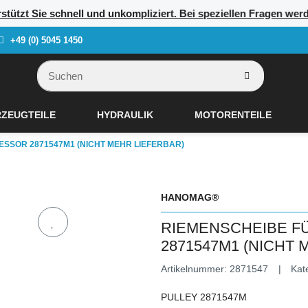
erstützt Sie schnell und unkompliziert. Bei speziellen Fragen w
+49 (0) 5045 1450
ZEUGTEILE
HYDRAULIK
MOTORENTEILE
SSOR 2871547M1 (NICHT MEHR LIEFERBAR)
HANOMAG®
RIEMENSCHEIBE F
2871547M1 (NICHT 
Artikelnummer:
2871547
Kat
PULLEY 2871547M