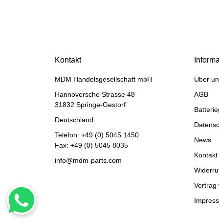
HANOMAG®
Keramik Ring für
Wasserpumpe
Kontakt
Inform
jetzt nur
3,50 €
*
4,37 €
MDM Handelsgesellschaft mbH
Über un
Rabatt:
20%
Hannoversche Strasse 48
AGB
31832 Springe-Gestorf
Batteri
Deutschland
Datensc
Telefon:
+49 (0) 5045 1450
News
Fax: +49 (0) 5045 8035
Kontakt
info@mdm-parts.com
Widerru
Vertrag
Impres
HANOMAG®