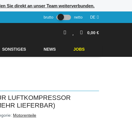
erden Sie direkt an unser Team weiterverbunden.
brutto
netto
DE
0,00 €
SONSTIGES
NEWS
JOBS
ÜR LUFTKOMPRESSOR
MEHR LIEFERBAR)
egorie:
Motorenteile