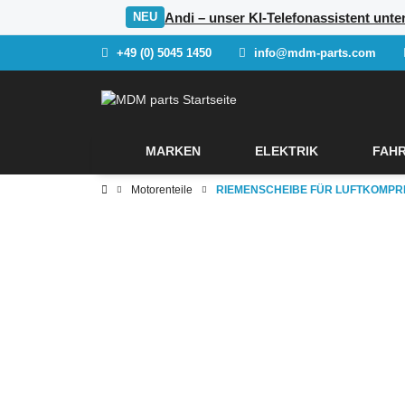
Andi – unser KI-Telefonassistent unt
NEU
+49 (0) 5045 1450
info@mdm-parts.com
MARKEN
ELEKTRIK
FAHR
Motorenteile
RIEMENSCHEIBE FÜR LUFTKOMPRE