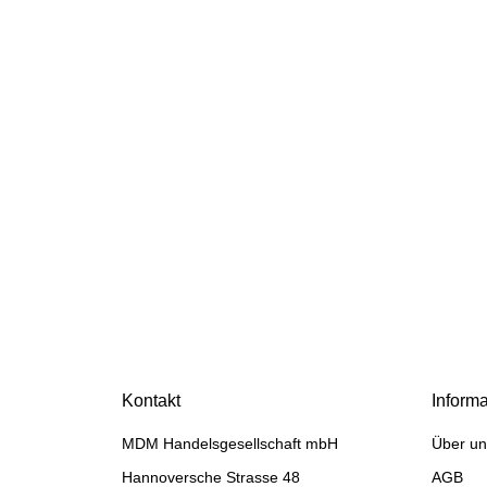
HANOMAG®
ZYLINDERLAUFBUCHSE
NEU Ø 120 MM
ORIGINAL HANOMAG®
Preis auf Anfrage
D942, D962 D 942, D 962,
Kontakt
Inform
3076987M1
MDM Handelsgesellschaft mbH
Über un
Hannoversche Strasse 48
AGB