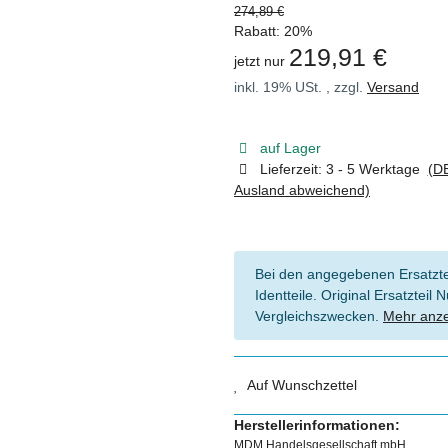
274,89 €
Rabatt:
20%
219,91 €
jetzt nur
inkl. 19% USt. , zzgl.
Versand
auf Lager
Lieferzeit:
3 - 5 Werktage
(DE
Ausland abweichend)
Bei den angegebenen Ersatztei
Identteile. Original Ersatztei
Vergleichszwecken.
Mehr anz
Auf Wunschzettel
Herstellerinformationen:
MDM Handelsgesellschaft mbH