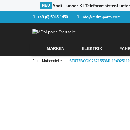
Andi – unser KI-Telefonassistent unt
NEU
+49 (0) 5045 1450
info@mdm-parts.com
MARKEN
ELEKTRIK
FAHR
Motorenteile
STÜTZBOCK 2871553M1 194925110