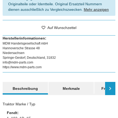
Originalteile oder Identteile. Original Ersatzteil Nummern
dienen ausschließlich zu Vergleichszwecken.
Mehr anzeigen
Auf Wunschzettel
Herstellerinformationen:
MDM Handelsgesellschaft mbH
Hannoversche Strasse 48
Niedersachsen
Springe-Gestorf, Deutschland, 31832
info@mdm-parts.com
https://www.mdm-parts.com
weitere Registerkarten anzeigen
Beschreibung
Merkmale
Frage zum
Traktor Marke / Typ
Fendt: