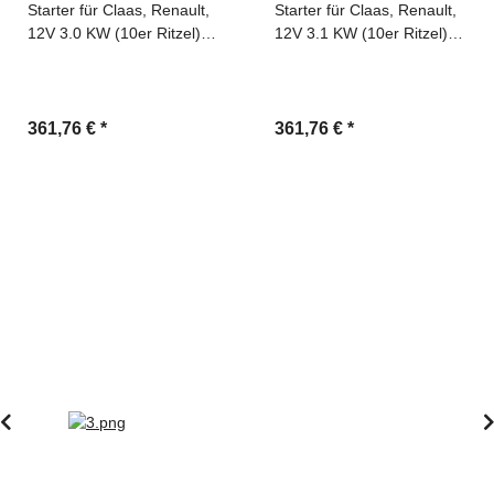
Starter für Claas, Renault,
Starter für Claas, Renault,
12V 3.0 KW (10er Ritzel),
12V 3.1 KW (10er Ritzel),
2-Loch Flansch,
3-Loch Flansch,
Glockenöffnung links
Glockenöffnung rechts
361,76 €
*
361,76 €
*