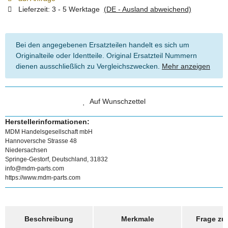
Lieferzeit:
3 - 5 Werktage
(DE - Ausland abweichend)
Bei den angegebenen Ersatzteilen handelt es sich um
Originalteile oder Identteile. Original Ersatzteil Nummern
dienen ausschließlich zu Vergleichszwecken.
Mehr anzeigen
Auf Wunschzettel
Herstellerinformationen:
MDM Handelsgesellschaft mbH
Hannoversche Strasse 48
Niedersachsen
Springe-Gestorf, Deutschland, 31832
info@mdm-parts.com
https://www.mdm-parts.com
weitere Registerkarten anzeigen
Beschreibung
Merkmale
Frage zum