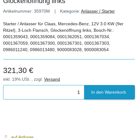
Glockenöffnung links
Artikelnummer:
35970M
Kategorie:
Anlasser / Starter
Starter / Anlasser für Claas, Mercedes-Benz, 12V 3.0 KW (9er
Ritzel), 3-Loch Flansch, Glockenöffnung links, Bosch-Nr.:
0001359043, 0001359084, 0001362051, 0001367034,
0001367059, 0001367300, 0001367301, 0001367303,
0986011240, 0986013480, 9000083028, 9000083054
321,30 €
inkl. 19% USt. , zzgl.
Versand
In den Warenkorb
auf Anfrage