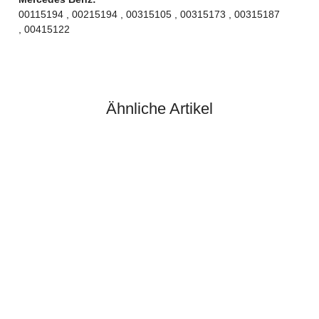
00115194 , 00215194 , 00315105 , 00315173 , 00315187
, 00415122
Ähnliche Artikel
MERCEDES-BENZ®
Starter für Claas, Liebherr,