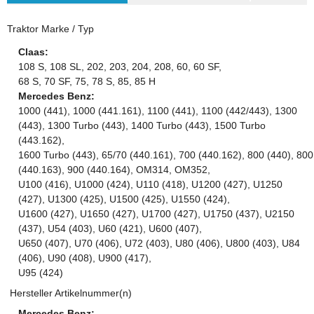
Traktor Marke / Typ
Claas:
108 S, 108 SL, 202, 203, 204, 208, 60, 60 SF,
68 S, 70 SF, 75, 78 S, 85, 85 H
Mercedes Benz:
1000 (441), 1000 (441.161), 1100 (441), 1100 (442/443), 1300
(443), 1300 Turbo (443), 1400 Turbo (443), 1500 Turbo
(443.162),
1600 Turbo (443), 65/70 (440.161), 700 (440.162), 800 (440), 800
(440.163), 900 (440.164), OM314, OM352,
U100 (416), U1000 (424), U110 (418), U1200 (427), U1250
(427), U1300 (425), U1500 (425), U1550 (424),
U1600 (427), U1650 (427), U1700 (427), U1750 (437), U2150
(437), U54 (403), U60 (421), U600 (407),
U650 (407), U70 (406), U72 (403), U80 (406), U800 (403), U84
(406), U90 (408), U900 (417),
U95 (424)
Hersteller Artikelnummer(n)
Mercedes Benz: