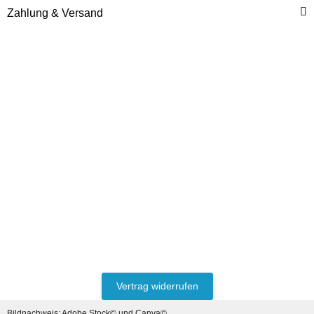
Zahlung & Versand
MERCEDES-BENZ®
Starter 24V 4.0 KW (9er
Ritzel), 3-Loch Flansch,
Glockenöffnung links
Preis auf Anfrage
Vertrag widerrufen
Bildnachweis:
Adobe Stock©
und
Canva©