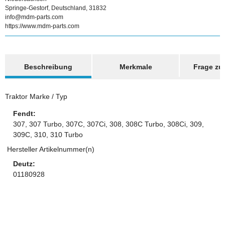
Springe-Gestorf, Deutschland, 31832
info@mdm-parts.com
https://www.mdm-parts.com
weitere Registerkarten anzeigen
Beschreibung
Merkmale
Frage zum
Traktor Marke / Typ
Fendt:
307, 307 Turbo, 307C, 307Ci, 308, 308C Turbo, 308Ci, 309,
309C, 310, 310 Turbo
Hersteller Artikelnummer(n)
Deutz:
01180928