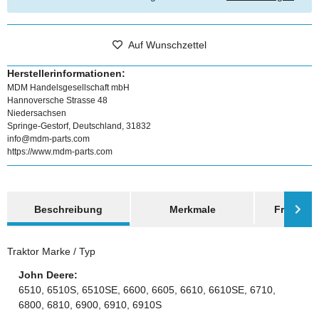
Auf Wunschzettel
Herstellerinformationen:
MDM Handelsgesellschaft mbH
Hannoversche Strasse 48
Niedersachsen
Springe-Gestorf, Deutschland, 31832
info@mdm-parts.com
https://www.mdm-parts.com
weitere Registerkarten anzeigen
Beschreibung
Merkmale
Frage zum
Traktor Marke / Typ
John Deere:
6510, 6510S, 6510SE, 6600, 6605, 6610, 6610SE, 6710,
6800, 6810, 6900, 6910, 6910S