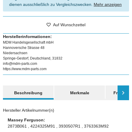
dienen ausschließlich zu Vergleichszwecken.
Mehr anzeigen
Auf Wunschzettel
Herstellerinformationen:
MDM Handelsgesellschaft mbH
Hannoversche Strasse 48
Niedersachsen
Springe-Gestorf, Deutschland, 31832
info@mdm-parts.com
https://www.mdm-parts.com
weitere Registerkarten anzeigen
Beschreibung
Merkmale
Frage zum
Hersteller Artikelnummer(n)
Massey Ferguson:
2873B061 , 4224325M91 , 3930507R1 , 3763363M92