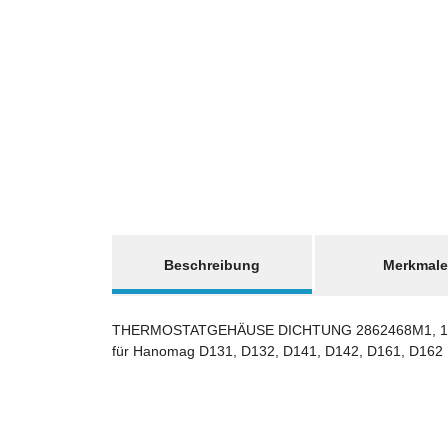
weitere Registerkarten anzeigen
Beschreibung
Merkmale
THERMOSTATGEHÄUSE DICHTUNG 2862468M1, 1
für Hanomag D131, D132, D141, D142, D161, D162