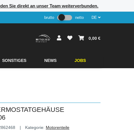
rden Sie direkt an unser Team weiterverbunden.
brutto
netto
DE
0,00 €
SONSTIGES
NEWS
JOBS
HERMOSTATGEHÄUSE
06
2862468
Kategorie:
Motorenteile