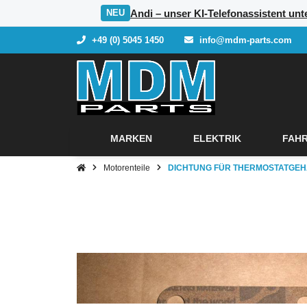
Andi – unser KI-Telefonassistent unte
NEU
+49 (0) 5045 1450
info@mdm-parts.com
MARKEN
ELEKTRIK
FAHR
Motorenteile
DICHTUNG FÜR THERMOSTATGEHÄ