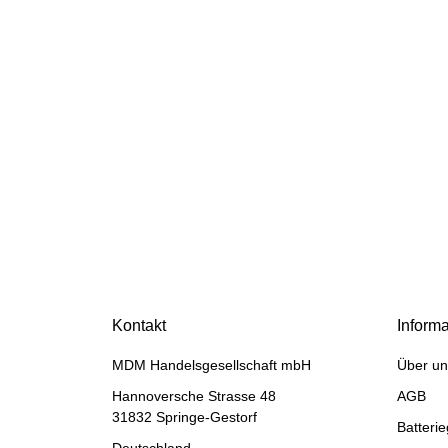
HANOMAG®
Ventildeckeldichtung VDD
für Hanomag® D131 Ref.
Kontakt
Inform
Teile Nummer(n):
jetzt nur
31,99 €
*
2861287M1, 113907110
MDM Handelsgesellschaft mbH
Über un
39,98 €
Rabatt:
20%
Hannoversche Strasse 48
AGB
31832 Springe-Gestorf
Batteri