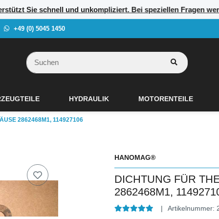
rstützt Sie schnell und unkompliziert. Bei speziellen Fragen we
+49 (0) 5045 1450
ZEUGTEILE
HYDRAULIK
MOTORENTEILE
USE 2862468M1, 114927106
HANOMAG®
DICHTUNG FÜR T
2862468M1, 1149271
Artikelnummer: