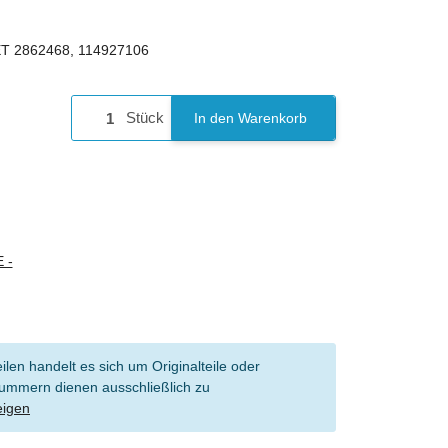
 2862468, 114927106
Stück
In den Warenkorb
 -
len handelt es sich um Originalteile oder
l Nummern dienen ausschließlich zu
eigen