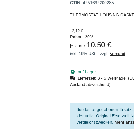
GTIN:
4251692200285
THERMOSTAT HOUSING GASKET
13,12 €
Rabatt:
20%
10,50 €
jetzt nur
inkl. 19% USt. , zzgl.
Versand
auf Lager
Lieferzeit:
3 - 5 Werktage
(DE
Ausland abweichend)
Bei den angegebenen Ersatztei
Identteile. Original Ersatztei
Vergleichszwecken.
Mehr anz