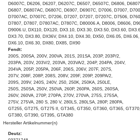
D6007C, D6206, D6207, D6207C, D6507, D6507C, D6806, D6807
D6807, D6807AC, D6807C, D6907, D6907C, D7006, D7007, D700
D7007AC, D7007C, D7206, D7207, D7207, D7207C, D7506, D760
D7807, D7807, D7807AC, D7807C, D80006.A, D8006, D8606, D9
D9006.U, DX110, DX120, DX3.10, DX3.30, DX3.50, DX3.60, DX3.6
DX3.70, DX3.80, DX36V, DX4.10, DX4.30, DX50, DX6.05, DX6.06,
DX6.10, DX6.30, DX80, DX85, DX90
Fendt:
200S, 200SA, 200V, 200VA, 201S, 201SA, 203P, 203P/2,
203PA, 203V, 203V/2, 203VA, 203VA/2, 204P, 204PA, 204V,
204VA, 205P, 205PA, 206F, 206S, 206V, 207F, 207S,
207V, 208F, 208P, 208S, 208V, 209F, 209P, 209PA/2,
209S, 209V, 240S, 240V, 250, 250K, 250KA, 250LE,
250S, 250SA, 250V, 250VA, 260P, 260PA, 260S, 260SA,
260V, 260VA, 270P, 270PA, 270V, 270VA, 275S, 275SA,
275V, 275VA, 280 S, 280 V, 280LS, 280LSA, 280P, 280PA,
GT255, GT275, GT275 II, GT345, GT350, GT360, GT365, GT370
GT380, GT390, GT395, GTA380
Hersteller Artikelnummer(n)
Deutz:
03371748