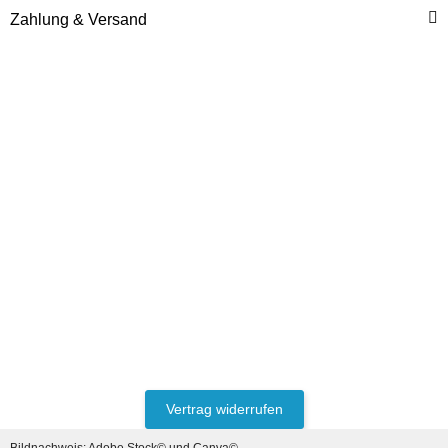
Zahlung & Versand
DEUTZ® / KHD®
Anlaufscheiben Satz Std.
für Deutz
22,74 €
*
Vertrag widerrufen
Bildnachweis:
Adobe Stock©
und
Canva©