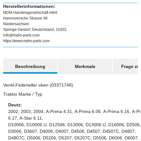
Herstellerinformationen:
MDM Handelsgesellschaft mbH
Hannoversche Strasse 48
Niedersachsen
Springe-Gestorf, Deutschland, 31832
info@mdm-parts.com
https://www.mdm-parts.com
weitere Registerkarten anzeigen
Beschreibung
Merkmale
Frage zum
Ventil-Federteller oben (03371748)
Traktor Marke / Typ
Deutz:
2002, 2003, 2004, A-Prima 4.31, A-Prima 6.06, A-Prima 6.16, A-P
6.17, A-Star 6.11,
D10006, D10006.U, D12506, D13006, D13006.U, D16006, D2506,
D3006, D3607, D4006, D4007, D4506, D4507, D4507C, D4807,
D4807C, D5006, D5206, D5207, D5207C, D5506, D6006, D6007,