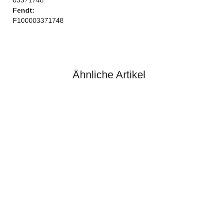
Fendt:
F100003371748
Ähnliche Artikel
DEUTZ® / KHD®
PLEUELLAGER REF. NO.