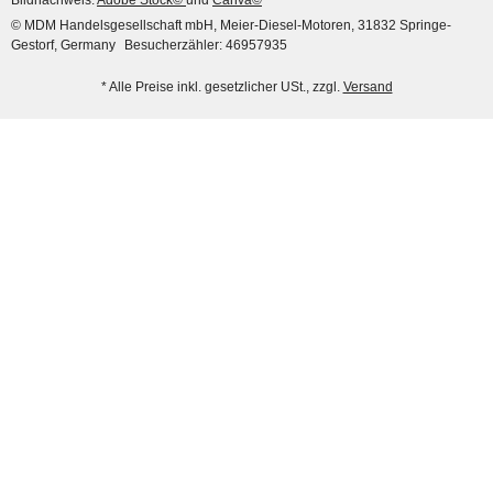
© MDM Handelsgesellschaft mbH, Meier-Diesel-Motoren, 31832 Springe-
Gestorf, Germany
Besucherzähler: 46957935
* Alle Preise inkl. gesetzlicher USt., zzgl.
Versand
DEUTZ® / KHD®
Anlaufscheiben (1 Satz),
0,025", 02230182
23,50 €
*
DEUTZ® / KHD®