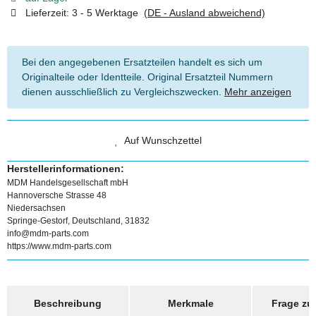
Lieferzeit:
3 - 5 Werktage
(DE - Ausland abweichend)
Bei den angegebenen Ersatzteilen handelt es sich um
Originalteile oder Identteile. Original Ersatzteil Nummern
dienen ausschließlich zu Vergleichszwecken.
Mehr anzeigen
Auf Wunschzettel
Herstellerinformationen:
MDM Handelsgesellschaft mbH
Hannoversche Strasse 48
Niedersachsen
Springe-Gestorf, Deutschland, 31832
info@mdm-parts.com
https://www.mdm-parts.com
weitere Registerkarten anzeigen
Beschreibung
Merkmale
Frage zum