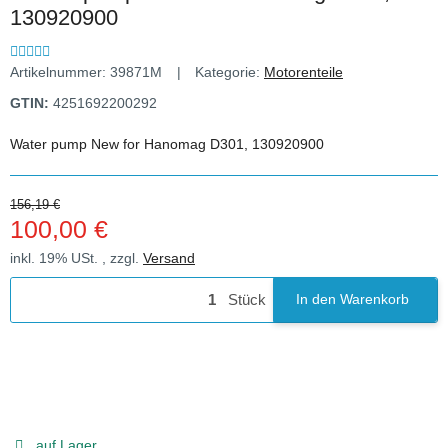
130920900
Artikelnummer:
39871M
Kategorie:
Motorenteile
GTIN:
4251692200292
Water pump New for Hanomag D301, 130920900
156,19 €
100,00 €
inkl. 19% USt. , zzgl.
Versand
Stück
In den Warenkorb
auf Lager