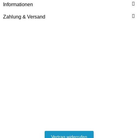
Informationen
Zahlung & Versand
HANOMAG®
KÜHLERDECKEL
540144083
jetzt nur
15,87 €
*
19,84 €
Rabatt:
20%
Vertrag widerrufen