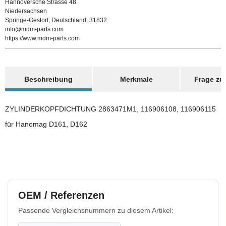
Hannoversche Strasse 48
Niedersachsen
Springe-Gestorf, Deutschland, 31832
info@mdm-parts.com
https://www.mdm-parts.com
weitere Registerkarten anzeigen
Beschreibung
Merkmale
Frage zum
ZYLINDERKOPFDICHTUNG 2863471M1, 116906108, 116906115
für Hanomag D161, D162
OEM / Referenzen
Passende Vergleichsnummern zu diesem Artikel: