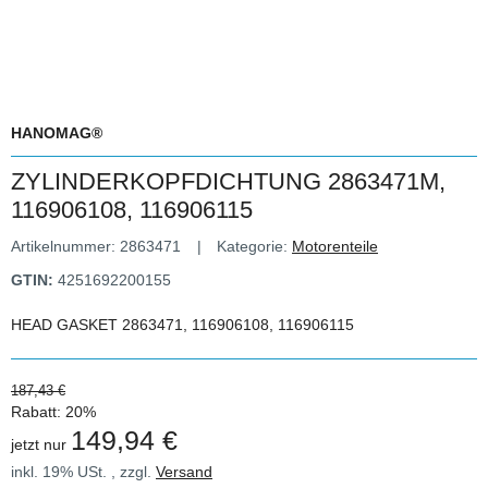
HANOMAG®
ZYLINDERKOPFDICHTUNG 2863471M,
116906108, 116906115
Artikelnummer:
2863471
Kategorie:
Motorenteile
GTIN:
4251692200155
HEAD GASKET 2863471, 116906108, 116906115
187,43 €
Rabatt:
20%
149,94 €
jetzt nur
inkl. 19% USt. , zzgl.
Versand