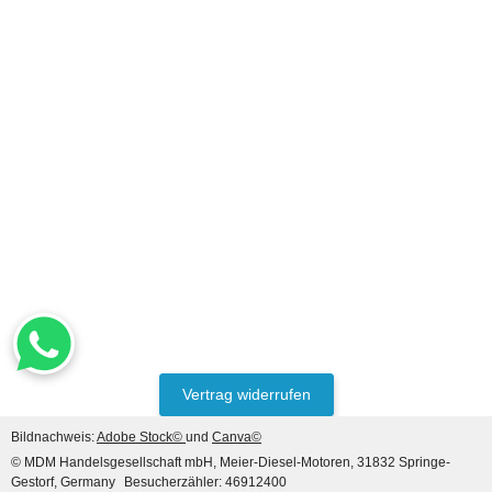
Top bewertet
HANOMAG®
Glühanlassschalter für
Hanomag® Ref. Teile
Nummer(n): 246935768
53,55 €
*
Vertrag widerrufen
Bildnachweis:
Adobe Stock©
und
Canva©
© MDM Handelsgesellschaft mbH, Meier-Diesel-Motoren, 31832 Springe-
Gestorf, Germany
Besucherzähler: 46912400