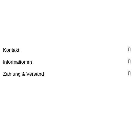
Kontakt
Informationen
16.06.2026
Zahlung & Versand
MDM Parts erhält CrefoZert 2026: Ausgezeichnete Bonität
von Creditreform
MDM Parts wurde von Creditreform mit dem CrefoZert 2026
ausgezeichnet. Das Bonitätszertifikat bestätigt eine sehr gute
wirtschaftliche Stabilität und schafft zusätzliche Sicherheit für
Kunden, Lieferanten und Geschäftspartner.
Weiter