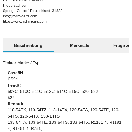
Hannoversche Strasse 48
Niedersachsen
Springe-Gestorf, Deutschland, 31832
info@mdm-parts.com
https://www.mdm-parts.com
weitere Registerkarten anzeigen
Beschreibung
Merkmale
Frage zum
Traktor Marke / Typ
Case/IH:
CS94
Fendt:
509C, 510C, 511C, 512C, 514C, 515C, 520, 522,
524
Renault:
110-54TX, 110-54TZ, 113-14TX, 120-54TA, 120-54TE, 120-
54TS, 120-54TX, 133-14TS,
133-54TA, 133-54TE, 133-54TS, 133-54TX, R1151-4, R1181-
4, R1451-4, R751,