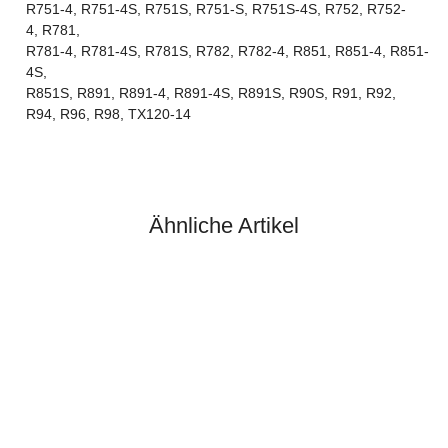
R751-4, R751-4S, R751S, R751-S, R751S-4S, R752, R752-
4, R781,
R781-4, R781-4S, R781S, R782, R782-4, R851, R851-4, R851-
4S,
R851S, R891, R891-4, R891-4S, R891S, R90S, R91, R92,
R94, R96, R98, TX120-14
Ähnliche Artikel