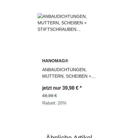
HANOMAG®
ANBAUDICHTUNGEN,
MUTTERN, SCHEIBEN +
STIFTSCHRAUBEN FÜR
jetzt nur
39,98 €
*
TURBOLADER
2992678M91,
49,98 €
3093493M91
Rabatt:
20%
Ähnliche Artikel