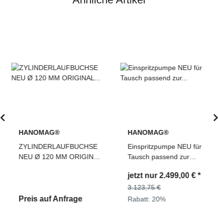
HANOMAG®
HANOMAG®
ZYLINDERLAUFBUCHSE
Einspritzpumpe NEU für
NEU Ø 120 MM ORIGINAL
Tausch passend zur
HANOMAG® D942, D962
Hanomag® 60E 680E Ref.
jetzt nur
2.499,00 €
*
D 942, D 962, 3076987M1
Teile Nr: 2992587M91,
0400676190
3.123,75 €
Preis auf Anfrage
Rabatt:
20%