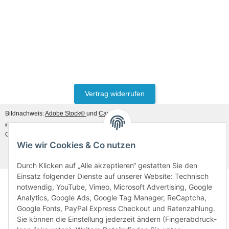
Vertrag widerrufen
Bildnachweis:
Adobe Stock©
und
Canva©
© MDM Handelsgesellschaft mbH, Meier-Diesel-Motoren, 31832 Springe-
Gestorf, Germany
Besucherzähler: 46957935
Wie wir Cookies & Co nutzen
* Alle Preise inkl. gesetzlicher USt., zzgl.
Versand
Durch Klicken auf „Alle akzeptieren“ gestatten Sie den
Einsatz folgender Dienste auf unserer Website: Technisch
notwendig, YouTube, Vimeo, Microsoft Advertising, Google
Analytics, Google Ads, Google Tag Manager, ReCaptcha,
Google Fonts, PayPal Express Checkout und Ratenzahlung.
Sie können die Einstellung jederzeit ändern (Fingerabdruck-