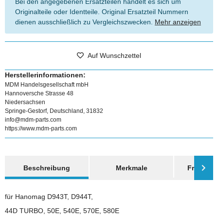
Bei den angegebenen Ersatzteilen handelt es sich um
Originalteile oder Identteile. Original Ersatzteil Nummern
dienen ausschließlich zu Vergleichszwecken.
Mehr anzeigen
Auf Wunschzettel
Herstellerinformationen:
MDM Handelsgesellschaft mbH
Hannoversche Strasse 48
Niedersachsen
Springe-Gestorf, Deutschland, 31832
info@mdm-parts.com
https://www.mdm-parts.com
weitere Registerkarten anzeigen
Beschreibung
Merkmale
Frage zum
für Hanomag D943T, D944T,
44D TURBO, 50E, 540E, 570E, 580E