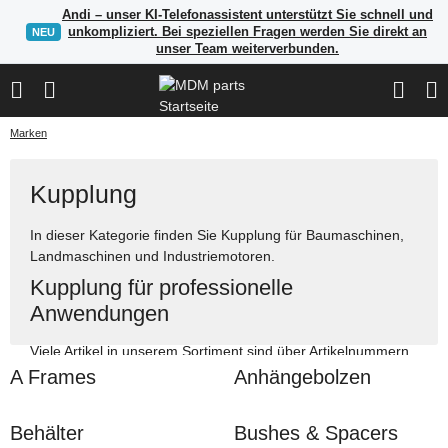
Andi – unser KI-Telefonassistent unterstützt Sie schnell und
unkompliziert. Bei speziellen Fragen werden Sie direkt an
NEU
unser Team weiterverbunden.
Marken
Kupplung
In dieser Kategorie finden Sie Kupplung für Baumaschinen,
Landmaschinen und Industriemotoren.
Kupplung für professionelle
Anwendungen
Viele Artikel in unserem Sortiment sind über Artikelnummern,
Herstellerangaben oder OEM-Referenzen auffindbar. Nutzen
A Frames
Anhängebolzen
Sie die Suche, um passende Ersatzteile schnell zu finden.
Ersatzteile für Bau-, Land- und Industriemaschinen
Behälter
Bushes & Spacers
Suche über OEM-Referenzen und Vergleichsnummern