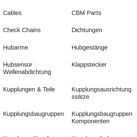
möglich
Technische Beratung und schnelle Angebotserstellung
Cables
CBM Parts
durch MDM Parts
Check Chains
Dichtungen
Hubarme
Hubgestänge
Hubsensor
Klappstecker
Wellenabdichtung
Kupplungen & Teile
Kupplungsausrichtung
ssätze
Kupplungsbaugruppen
Kupplungsbaugruppen
Komponenten