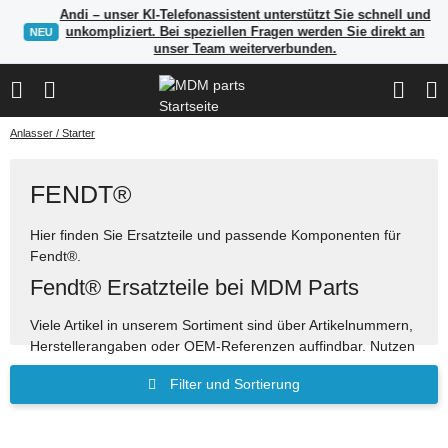
Andi – unser KI-Telefonassistent unterstützt Sie schnell und
unkompliziert. Bei speziellen Fragen werden Sie direkt an
NEU
unser Team weiterverbunden.
Anlasser / Starter
FENDT®
Hier finden Sie Ersatzteile und passende Komponenten für
Fendt®.
Fendt® Ersatzteile bei MDM Parts
Viele Artikel in unserem Sortiment sind über Artikelnummern,
Herstellerangaben oder OEM-Referenzen auffindbar. Nutzen
Sie die Suche, um passende Ersatzteile schnell zu finden.
Filter und Sortierung
Ersatzteile für Bau-, Land- und Industriemaschinen
Suche über OEM-Referenzen und Vergleichsnummern
möglich