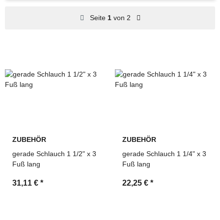
Ersatzteile für Bau-, Land- und Industriemaschinen
Seite
1
von 2
Suche über OEM-Referenzen und Vergleichsnummern
möglich
Technische Beratung und schnelle Angebotserstellung
durch MDM Parts
ZUBEHÖR
ZUBEHÖR
gerade Schlauch 1 1/2" x 3
gerade Schlauch 1 1/4" x 3
Fuß lang
Fuß lang
31,11 €
*
22,25 €
*