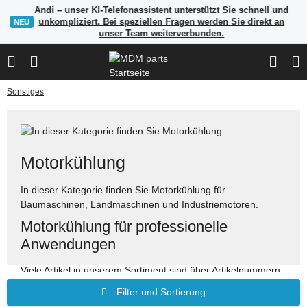
Andi – unser KI-Telefonassistent unterstützt Sie schnell und
unkompliziert. Bei speziellen Fragen werden Sie direkt an
NEU
unser Team weiterverbunden.
Sonstiges
Motorkühlung
In dieser Kategorie finden Sie Motorkühlung für
Baumaschinen, Landmaschinen und Industriemotoren.
Motorkühlung für professionelle
Anwendungen
Viele Artikel in unserem Sortiment sind über Artikelnummern,
Herstellerangaben oder OEM-Referenzen auffindbar. Nutzen
Filter und Sortierung
Sie die Suche, um passende Ersatzteile schnell zu finden.