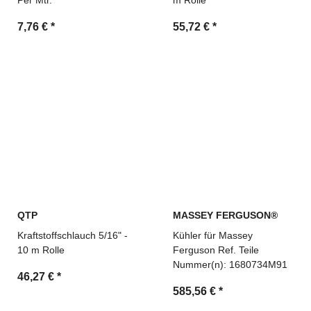
Per Mtr.
m Rolle
7,76 €
*
55,72 €
*
QTP
MASSEY FERGUSON®
Kraftstoffschlauch 5/16" -
Kühler für Massey
10 m Rolle
Ferguson Ref. Teile
Nummer(n): 1680734M91
46,27 €
*
585,56 €
*