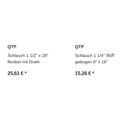
QTP
QTP
Schlauch 1 1/2" x 19"
Schlauch 1 1/4" 90Â°
flexibel mit Draht
gebogen 8" x 16"
25,61 €
*
15,26 €
*