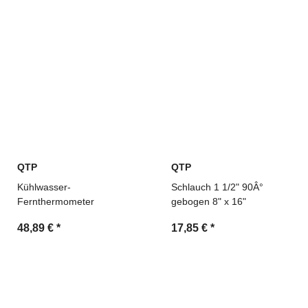
QTP
QTP
Kühlwasser-
Schlauch 1 1/2" 90Â°
Fernthermometer
gebogen 8" x 16"
48,89 €
*
17,85 €
*