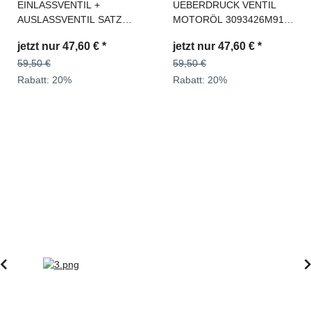
+
UEBERDRUCK VENTIL
Einspritzpumpe N
 SATZ
MOTORÖL 3093426M91,
Tausch passend z
90234M1
2871743M91, 194933700
Hanomag® 70E Ref
€
*
jetzt nur
47,60 €
*
jetzt nur
2.698,
Nr: 2992672M91,
59,50 €
2992331M91
3.373,65 €
Rabatt:
20%
Rabatt:
20%