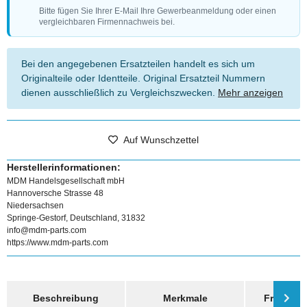
Bitte fügen Sie Ihrer E-Mail Ihre Gewerbeanmeldung oder einen
vergleichbaren Firmennachweis bei.
Bei den angegebenen Ersatzteilen handelt es sich um
Originalteile oder Identteile. Original Ersatzteil Nummern
dienen ausschließlich zu Vergleichszwecken.
Mehr anzeigen
Auf Wunschzettel
Herstellerinformationen:
MDM Handelsgesellschaft mbH
Hannoversche Strasse 48
Niedersachsen
Springe-Gestorf, Deutschland, 31832
info@mdm-parts.com
https://www.mdm-parts.com
weitere Registerkarten anzeigen
Beschreibung
Merkmale
Frage zum