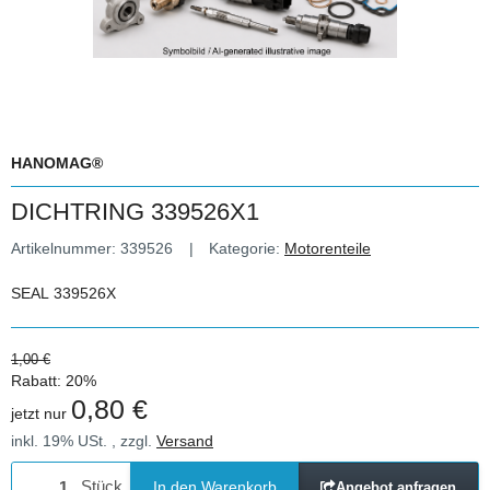
HANOMAG®
DICHTRING 339526X1
Artikelnummer:
339526
Kategorie:
Motorenteile
SEAL 339526X
1,00 €
Rabatt:
20%
0,80 €
jetzt nur
inkl. 19% USt. , zzgl.
Versand
Stück
In den Warenkorb
Angebot anfragen