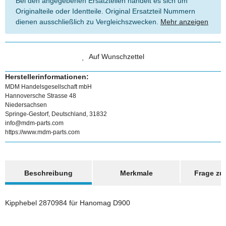
Bei den angegebenen Ersatzteilen handelt es sich um
Originalteile oder Identteile. Original Ersatzteil Nummern
dienen ausschließlich zu Vergleichszwecken.
Mehr anzeigen
Auf Wunschzettel
Herstellerinformationen:
MDM Handelsgesellschaft mbH
Hannoversche Strasse 48
Niedersachsen
Springe-Gestorf, Deutschland, 31832
info@mdm-parts.com
https://www.mdm-parts.com
weitere Registerkarten anzeigen
Beschreibung
Merkmale
Frage zum
Kipphebel 2870984 für Hanomag D900