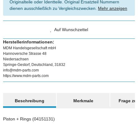
Originalteile oder Identteile. Original Ersatzteil Nummern
dienen ausschließlich zu Vergleichszwecken.
Mehr anzeigen
Auf Wunschzettel
Herstellerinformationen:
MDM Handelsgesellschaft mbH
Hannoversche Strasse 48
Niedersachsen
Springe-Gestorf, Deutschland, 31832
info@mdm-parts.com
https://www.mdm-parts.com
weitere Registerkarten anzeigen
Beschreibung
Merkmale
Frage zum
Piston + Rings (04151131)