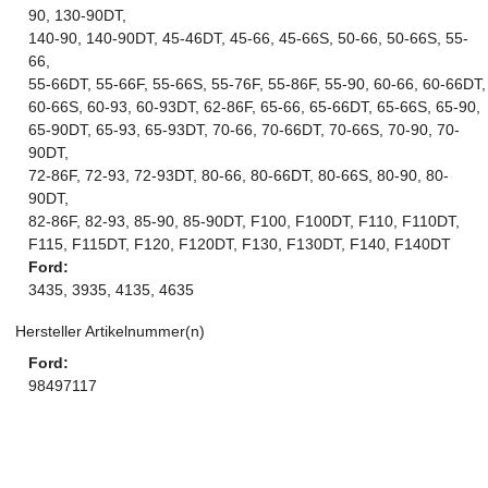
90, 130-90DT,
140-90, 140-90DT, 45-46DT, 45-66, 45-66S, 50-66, 50-66S, 55-
66,
55-66DT, 55-66F, 55-66S, 55-76F, 55-86F, 55-90, 60-66, 60-66DT,
60-66S, 60-93, 60-93DT, 62-86F, 65-66, 65-66DT, 65-66S, 65-90,
65-90DT, 65-93, 65-93DT, 70-66, 70-66DT, 70-66S, 70-90, 70-
90DT,
72-86F, 72-93, 72-93DT, 80-66, 80-66DT, 80-66S, 80-90, 80-
90DT,
82-86F, 82-93, 85-90, 85-90DT, F100, F100DT, F110, F110DT,
F115, F115DT, F120, F120DT, F130, F130DT, F140, F140DT
Ford:
3435, 3935, 4135, 4635
Hersteller Artikelnummer(n)
Ford:
98497117