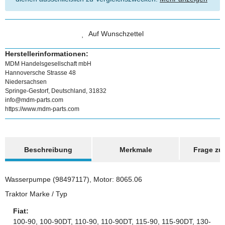
Auf Wunschzettel
Herstellerinformationen:
MDM Handelsgesellschaft mbH
Hannoversche Strasse 48
Niedersachsen
Springe-Gestorf, Deutschland, 31832
info@mdm-parts.com
https://www.mdm-parts.com
weitere Registerkarten anzeigen
Beschreibung
Merkmale
Frage zum
Wasserpumpe (98497117), Motor: 8065.06
Traktor Marke / Typ
Fiat:
100-90, 100-90DT, 110-90, 110-90DT, 115-90, 115-90DT, 130-