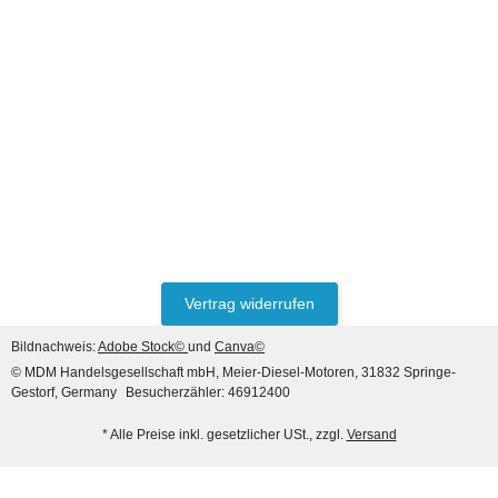
LIEBHERR® ORIGINAL
WASSERPUMPE REF. NO.
10126871, 10139026
1.908,28 €
*
Vertrag widerrufen
Bildnachweis:
Adobe Stock©
und
Canva©
© MDM Handelsgesellschaft mbH, Meier-Diesel-Motoren, 31832 Springe-
Gestorf, Germany
Besucherzähler: 46912400
* Alle Preise inkl. gesetzlicher USt., zzgl.
Versand
HANOMAG®