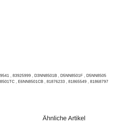
919541 , 83925999 , D3NN8501B , D5NN8501F , D5NN8505
501TC , E6NN8501CB , 81876233 , 81865549 , 81868797
Ähnliche Artikel