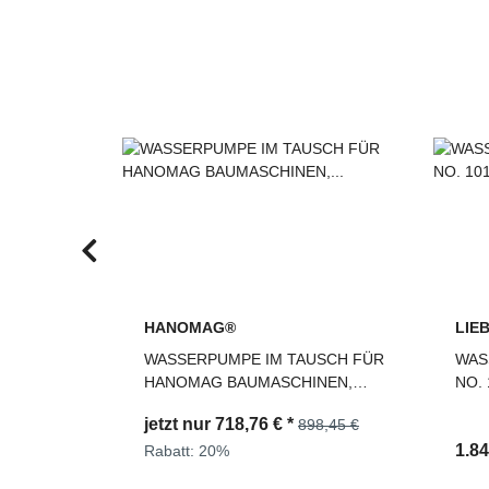
L
HANOMAG®
LIE
O.
WASSERPUMPE IM TAUSCH FÜR
WAS
HANOMAG BAUMASCHINEN,
NO. 
2974368T
jetzt nur
718,76 €
*
898,45 €
1.8
Rabatt:
20%