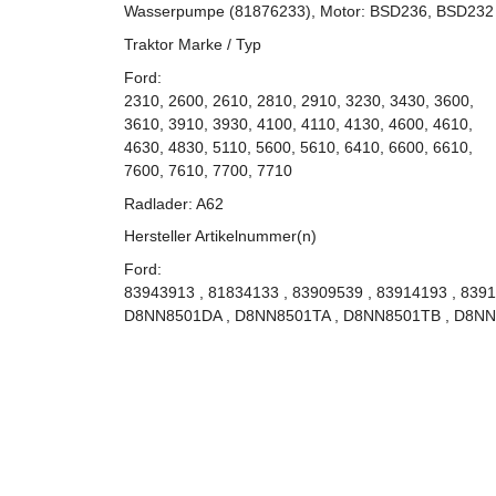
Wasserpumpe (81876233), Motor: BSD236, BSD232
Traktor Marke / Typ
Ford:
2310, 2600, 2610, 2810, 2910, 3230, 3430, 3600,
3610, 3910, 3930, 4100, 4110, 4130, 4600, 4610,
4630, 4830, 5110, 5600, 5610, 6410, 6600, 6610,
7600, 7610, 7700, 7710
Radlader: A62
Hersteller Artikelnummer(n)
Ford:
83943913 , 81834133 , 83909539 , 83914193 , 83
D8NN8501DA , D8NN8501TA , D8NN8501TB , D8NN8