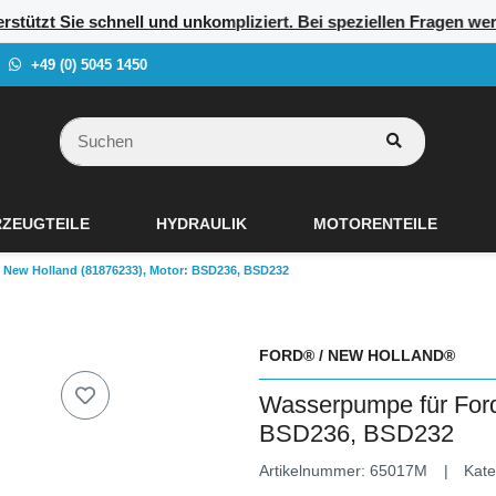
erstützt Sie schnell und unkompliziert. Bei speziellen Fragen we
+49 (0) 5045 1450
ZEUGTEILE
HYDRAULIK
MOTORENTEILE
 New Holland (81876233), Motor: BSD236, BSD232
FORD® / NEW HOLLAND®
Wasserpumpe für Ford
BSD236, BSD232
Artikelnummer:
65017M
Kate