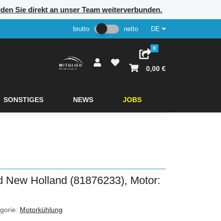
rden Sie direkt an unser Team weiterverbunden.
brutto
netto
DE
0
0,00 €
SONSTIGES
NEWS
JOBS
 New Holland (81876233), Motor:
gorie:
Motorkühlung