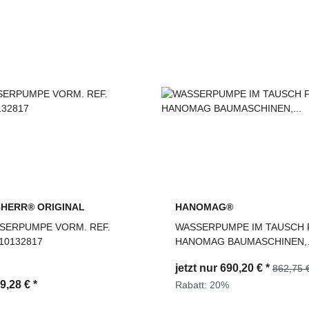
BHERR® ORIGINAL
HANOMAG®
SERPUMPE VORM. REF.
WASSERPUMPE IM TAUSCH 
10132817
HANOMAG BAUMASCHINEN,
3090237T
jetzt nur
690,20 €
*
862,75 
49,28 €
*
Rabatt:
20%