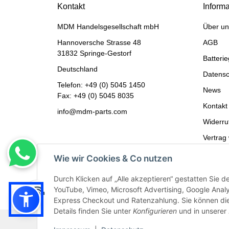
Kontakt
Inform
MDM Handelsgesellschaft mbH
Über un
Hannoversche Strasse 48
AGB
31832 Springe-Gestorf
Batteri
Deutschland
Datensc
Telefon:
+49 (0) 5045 1450
News
Fax: +49 (0) 5045 8035
Kontakt
info@mdm-parts.com
Widerru
Vertrag
Impres
Wie wir Cookies & Co nutzen
Durch Klicken auf „Alle akzeptieren“ gestatten Sie 
YouTube, Vimeo, Microsoft Advertising, Google Anal
Express Checkout und Ratenzahlung. Sie können die E
Details finden Sie unter
Konfigurieren
und in unserer
Bildnachweis:
Adobe Stock©
und
Canva©