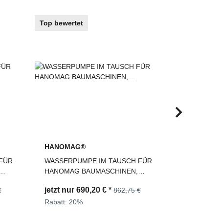
Top bewertet
Top bewerte
HANOMAG®
KUBOTA®
FÜR
WASSERPUMPE IM TAUSCH FÜR
Wasserpump
HANOMAG BAUMASCHINEN,
Teile Numm
2992153T
1G820730
jetzt nur
690,20 €
*
€
862,75 €
119,99 €
*
Rabatt:
20%